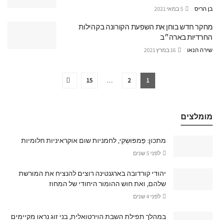
בן הריס
5 במאי 2021
מחקר חדש בוחן את השפעת הקורונה בקהילות
החרדיות בארה״ב
שירה הנאו
16 במרץ 2021
15
…
2
1
מומלצים
מתכון: פַּמפּוּשְקִי, לחמניות שום אוקראיניות חלומיות
לפני 5 שנים
יהודי קורדובה בארגנטינה רוצים להנציח את המורשת
שלהם, ואת חוש ההומור היחודי של המחוז
לפני 4 שנים
במהלך תפילת השבת הוירטואלית, בני זוג נראו מקיימים