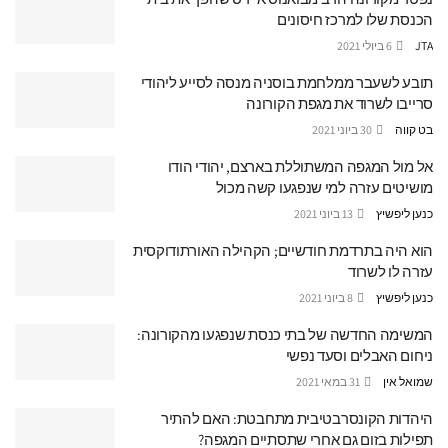
הכנסת שלו למרכז חיסונים
JTA
6 ביולי 2021
תובע לשעבר ממלחמת בוסניה מנסה לסייע ליהודי
סרייבו לשרוד את מגפת הקורונה
בט קווה
30 ביוני 2021
אל מול המגפה המשתוללת בארצם, יהודי הודו
מושיטים עזרה למי שנפגעו קשה מכול
כנען ליפשיץ
13 ביוני 2021
הוא היה בתרדמת חודשיים; הקהילה האורתודוקסית
עזרה לו לשרוד
כנען ליפשיץ
8 ביוני 2021
המשימה החדשה של בתי כנסת שנפגעו מהקורונה:
ניחום האבלים וסעד נפשי
שמואל אין
31 במאי 2021
היהדות הקונסרבטיבית מתחבטת: האם להתיר
תפילות בזום גם אחרי שתסתיים המגפה?