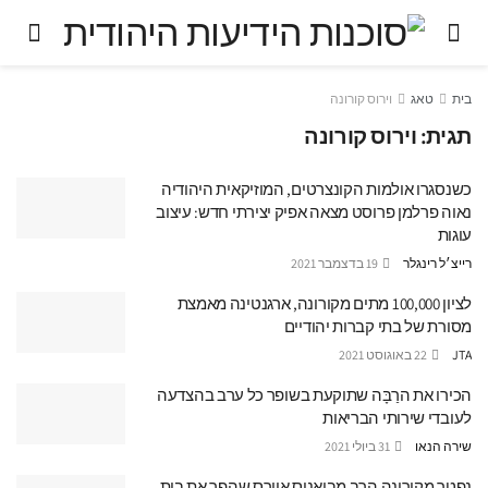
בית
טאג
וירוס קורונה
תגית:
וירוס קורונה
כשנסגרו אולמות הקונצרטים, המוזיקאית היהודיה
נאוה פרלמן פרוסט מצאה אפיק יצירתי חדש: עיצוב
עוגות
רייצ׳ל רינגלר
19 בדצמבר 2021
לציון 100,000 מתים מקורונה, ארגנטינה מאמצת
מסורת של בתי קברות יהודיים
JTA
22 באוגוסט 2021
הכירו את הרַבָּה שתוקעת בשופר כל ערב בהצדעה
לעובדי שירותי הבריאות
שירה הנאו
31 ביולי 2021
נפטר מקורונה הרב מבואנוס איירס שהפך את בית