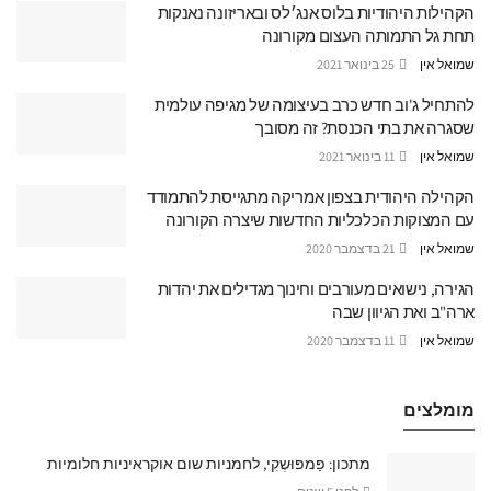
הקהילות היהודיות בלוס אנג׳לס ובאריזונה נאנקות
תחת גל התמותה העצום מקורונה
שמואל אין
25 בינואר 2021
להתחיל ג'וב חדש כרב בעיצומה של מגיפה עולמית
שסגרה את בתי הכנסת? זה מסובך
שמואל אין
11 בינואר 2021
הקהילה היהודית בצפון אמריקה מתגייסת להתמודד
עם המצוקות הכלכליות החדשות שיצרה הקורונה
שמואל אין
21 בדצמבר 2020
הגירה, נישואים מעורבים וחינוך מגדילים את יהדות
ארה"ב ואת הגיוון שבה
שמואל אין
11 בדצמבר 2020
מומלצים
מתכון: פַּמפּוּשְקִי, לחמניות שום אוקראיניות חלומיות