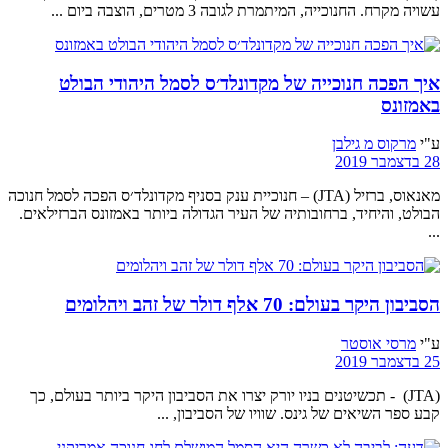
עשויה מקרח. החנוכייה, המיתמרת לגובה 3 מטרים, הוצבה ביום ...
איך הפכה חנוכייה של מקדונלד׳ס לסמל היהודי הבולט
באמזונס
ע"י
מרקוס מ גילבן
28 בדצמבר 2019
מאנאוס, ברזיל (JTA) – חנוכיית ענק בסניף מקדונלד׳ס הפכה לסמל חנוכה
הבולט, והיחיד, ברחובותיה של העיר הגדולה ביותר באמזונס הברזילאים.
...
הסביבון היקר בעולם: 70 אלף דולר של זהב ויהלומים
ע"י
מרסי אוסטר
25 בדצמבר 2019
(JTA) - תכשיטנים בניו יורק יצרו את הסביבון היקר ביותר בעולם, כך
קבע ספר השיאים של גינס. שוויו של הסביבון, ...