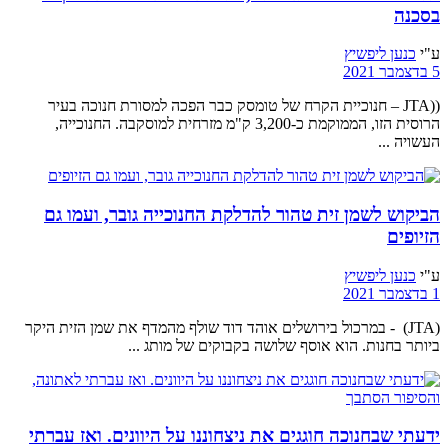
בסכנה
ע"י
כנען ליפשיץ
5 בדצמבר 2021
((JTA – חנוכיית הקרח של טומסק כבר הפכה למסורת חנוכה בעיר
הרוסית הזו, הממוקמת כ-3,200 ק"מ מזרחית למוסקבה. החנוכייה,
העשויה ...
הביקוש לשמן זית טהור להדלקת החנוכייה גובר, ועמו גם
הזיופים
ע"י
כנען ליפשיץ
1 בדצמבר 2021
(JTA) - במרכול בירושלים אוהד דוד שולף מהמדף את שמן הזית היקר
ביותר בחנות. הוא אוסף שלושה בקבוקים של מותג ...
ידעתי שבחנוכה חוגגים את ניצחוננו על היוונים. ואז עברתי