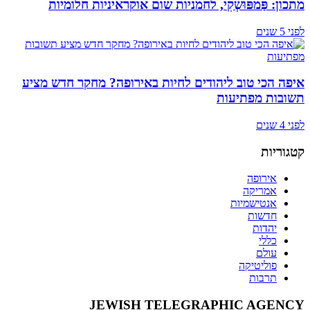
מתכון: פַּמפּוּשְקִי, לחמניות שום אוקראיניות חלומיות
לפני 5 שנים
איפה הכי טוב ליהודים לחיות באירופה? מחקר חדש מציע
תשובות מפתיעות
לפני 4 שנים
קטגוריות
אירופה
אמריקה
אנטישמיות
חדשות
יהדות
כללי
עולם
פוליטיקה
תרבות
JEWISH TELEGRAPHIC AGENCY