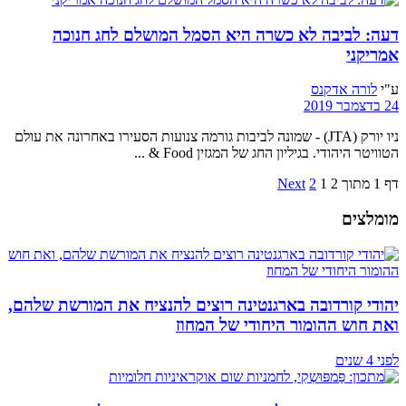
דעה: לביבה לא כשרה היא הסמל המושלם לחג חנוכה
אמריקני
ע"י
לורה אדקנס
24 בדצמבר 2019
ניו יורק (JTA) - שמונה לביבות גורמה צנועות הסעירו באחרונה את עולם
הטוויטר היהודי. בגיליון החג של המגזין Food & ...
דף 1 מתוך 2
1
2
Next
מומלצים
יהודי קורדובה בארגנטינה רוצים להנציח את המורשת שלהם,
ואת חוש ההומור היחודי של המחוז
לפני 4 שנים