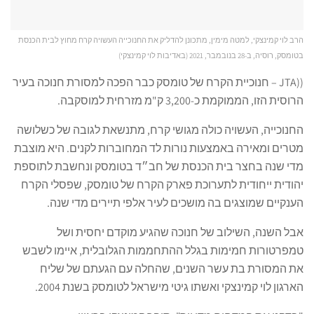
הרב לוי קמינצקי, למטה מימין, מתכונן להדליק את החנוכייה העשויה קרח מחוץ לבית הכנסת
בטומסק, רוסיה, ב-28 בנובמבר, 2021 (באדיבות לוי קמינצקי)
((JTA – חנוכיית הקרח של טומסק כבר הפכה למסורת חנוכה בעיר
הרוסית הזו, הממוקמת כ-3,200 ק"מ מזרחית למוסקבה.
החנוכייה, העשויה כולה מגושי קרח, מתנשאת לגובה של כשלושה
מטרים ומאירה באמצעות נורות לד המחוברות לקנים. היא מוצבת
מדי שנה בחצר בית הכנסת של חב״ד בטומסק ונחשבת לתוספת
יהודית ייחודית לתערוכת פארק הקרח של טומסק, שפסלי הקרח
הענקיים שמוצגים בה מושכים לעיר אלפי תיירים מדי שנה.
אבל השנה, השילוב של חנוכה שהגיע מוקדם יחסית ושל
טמפרטורות חמימות בגלל ההתחממות הגלובלית, איימו לשבש
את המסורת בת עשר השנים, שהחלה עם הגעתם של שליח
הארגון לוי קמינצקי ואשתו גיטי מישראל לטומסק בשנת 2004.