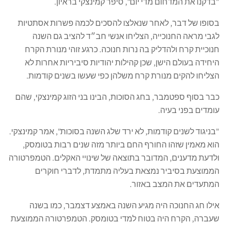
"בדקנו את המדחום מדי יום", סיפר קמינצקי בראיון.
בסופו של דבר, לאחר שנאלצו להסכים לכמה פשרות אסתטיות
לגבי מראה החנוכייה, הצליחו אנשי חב״ד להציב גם השנה
חנוכיית קרח ולהדליק בה נרות חנוכה. כרגע זוהי מנורת הקרח
היחידה בעולם הישן, שכן קהילות יהודיות סיביריות אחרות לא
הצליחו להקים מנורת קרח משלהן כפי שעשו בשנים קודמות.
כבר בסוף ספטמבר, בחג הסוכות, הבינו בני הזוג קמינצקי, שהם
עומדים בפני בעיה.
"בניגוד לשנים קודמות, לא ירד שלג השנה בסוכות", אמר קמינצקי.
הוא מאמין שזהו החורף החם ביותר מזה שנים רבות בטומסק,
ולדעת מדענים, המדובר בתוצאה של שינויי האקלים. הטמפרטורה
הממוצעת בסיביר נמצאת בעליה מתמדת, לדברי חוקרים
המתעדים את המצב באזור.
אילו חג החנוכה היה מגיע השנה באמצע דצמבר, כמו בשנה
שעברה, הקרח היה בטוח למדי בטומסק. הטמפרטורה הממוצעת