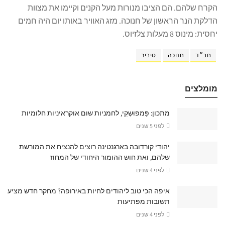
הקרח שלהם. הם הציבו מנורות מעל הקנים וקיימו את מצוות
הדלקת הנר הראשון של חנוכה. מזג האוויר באותו יום היה חמים
יחסית: מינוס 8 מעלות צלזיוס.
חב״ד
חנוכה
סיביר
מומלצים
מתכון: פַּמפּוּשְקִי, לחמניות שום אוקראיניות חלומיות
לפני 5 שנים
יהודי קורדובה בארגנטינה רוצים להנציח את המורשת
שלהם, ואת חוש ההומור היחודי של המחוז
לפני 4 שנים
איפה הכי טוב ליהודים לחיות באירופה? מחקר חדש מציע
תשובות מפתיעות
לפני 4 שנים