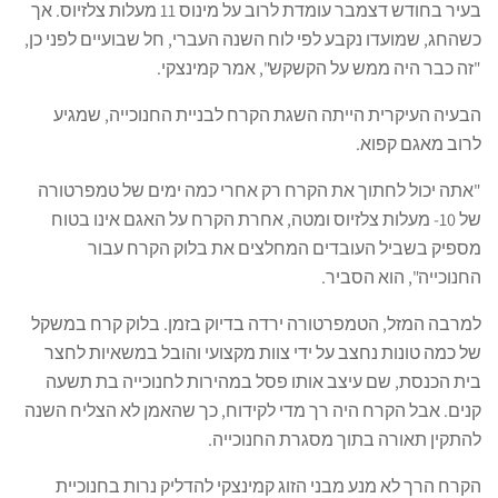
בעיר בחודש דצמבר עומדת לרוב על מינוס 11 מעלות צלזיוס. אך
כשהחג, שמועדו נקבע לפי לוח השנה העברי, חל שבועיים לפני כן,
"זה כבר היה ממש על הקשקש", אמר קמינצקי.
הבעיה העיקרית הייתה השגת הקרח לבניית החנוכייה, שמגיע
לרוב מאגם קפוא.
"אתה יכול לחתוך את הקרח רק אחרי כמה ימים של טמפרטורה
של 10- מעלות צלזיוס ומטה, אחרת הקרח על האגם אינו בטוח
מספיק בשביל העובדים המחלצים את בלוק הקרח עבור
החנוכייה", הוא הסביר.
למרבה המזל, הטמפרטורה ירדה בדיוק בזמן. בלוק קרח במשקל
של כמה טונות נחצב על ידי צוות מקצועי והובל במשאיות לחצר
בית הכנסת, שם עיצב אותו פסל במהירות לחנוכייה בת תשעה
קנים. אבל הקרח היה רך מדי לקידוח, כך שהאמן לא הצליח השנה
להתקין תאורה בתוך מסגרת החנוכייה.
הקרח הרך לא מנע מבני הזוג קמינצקי להדליק נרות בחנוכיית