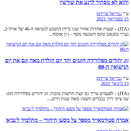
והוא לא מסתיר לרגע את שורשיו
ע"י
גבריאל פרידמן
15 בפברואר 2021
(JTA) – שעות אחדות אחרי שג׳ו ביידן הושבע לנשיאה ה-46 של ארה״ב,
נערך בסנאט טקס השבעה נוסף – ג׳ון אוסוף...
זוג יהודים מפלורידה חוגגים יחד יום הולדת מאה וגם את יום
הנישואין ה-80
ע"י
גבריאל פרידמן
13 בינואר 2021
(JTA) – לפעמים צריך גם קצת חדשות טובות. זוג יהודים בפלורידה חוגג
שני ציוני דרך נכבדים השנה: מאה שנות חיים,...
אמרה סטודמאייר מספר על מסעו היהודי – מתלמיד ל׳נביא׳