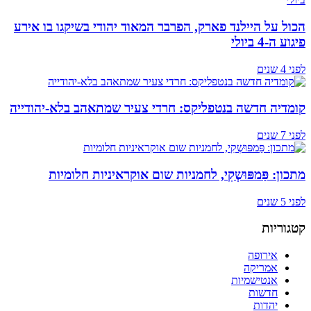
הכול על היילנד פארק, הפרבר המאוד יהודי בשיקגו בו אירע
פיגוע ה-4 ביולי
לפני 4 שנים
קומדיה חדשה בנטפליקס: חרדי צעיר שמתאהב בלא-יהודייה
לפני 7 שנים
מתכון: פַּמפּוּשְקִי, לחמניות שום אוקראיניות חלומיות
לפני 5 שנים
קטגוריות
אירופה
אמריקה
אנטישמיות
חדשות
יהדות