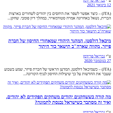
ע"י
גבריאל פרידמן
12 בינואר 2021
(JTA) – כיצד אפשר לשפר את היחסים בין יהודים לשחורים בארצות
הברית, נשאל באחרונה אמרה סטודמאייר, במהלך דיון פומבי. שחקן...
מיכאל דולסטן, המהגר היהודי שמאחורי החיסון של חברת
פייזר, מקווה שארה"ב תישאר כור היתוך
ע"י
גבריאל פרידמן
27 בנובמבר 2020
(JTA) – כשמיכאל דולסטן, המדען הראשי של חברת פייזר, שמע בשבוע
שעבר את החדשות על כך שיעילות החיסון לנגיף הקורונה...
מה קורה כששחקנים יהודים משחקים תפקידים לא יהודים,
ואיך זה מסתבך כשישראל נכנסת לתמונה?
ע"י
גבריאל פרידמן