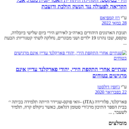
הירי בטקסס: הקהילה היהודית האמריקנית מגנה, אבל
הקריאה לפעולה נגד הנשק הולכת ודועכת
ע"י
רון קמפיאס
28 במאי 2022
תגובת הארגונים היהודים בארה״ב לאירוע הירי ביום שלישי ביובלדה,
טקסס, שבו נהרגו 19 ילדים ושני מבוגרים, נחלקה לשתי קטגוריות: הבעת
...
שנתיים אחרי התקפת הירי, יהודי פארקלנד עדיין אינם
מרגישים בטוחים
ע"י
ג'וזפין דולסטן
22 בפברואר 2020
פארקלנד, פלורידה (JTA) –זואי פוקס-שניידר הייתה תלמידה בכיתה י׳
בבית הספר התיכון מרג'ורי סטומן דגלאס, כאשר ניקולס קרוז, תלמיד
לשעבר, ...
מומלצים