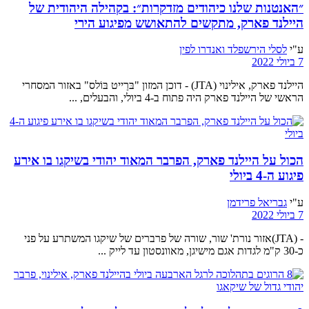
״האנטנות שלנו כיהודים מזדקרות״: בקהילה היהודית של
היילנד פארק, מתקשים להתאושש מפיגוע הירי
ע"י
לסלי הירשפלד ואנדרו לפין
7 ביולי 2022
היילנד פארק, אילינוי (JTA) - דוכן המזון "בּרַייט בּוֹלס" באזור המסחרי
הראשי של היילנד פארק היה פתוח ב-4 ביולי, והבעלים, ...
הכול על היילנד פארק, הפרבר המאוד יהודי בשיקגו בו אירע
פיגוע ה-4 ביולי
ע"י
גבריאל פרידמן
7 ביולי 2022
- (JTA)אזור נורת' שור, שורה של פרברים של שיקגו המשתרע על פני
כ-30 ק"מ לגדות אגם מישיגן, מאוונסטון עד לייק ...