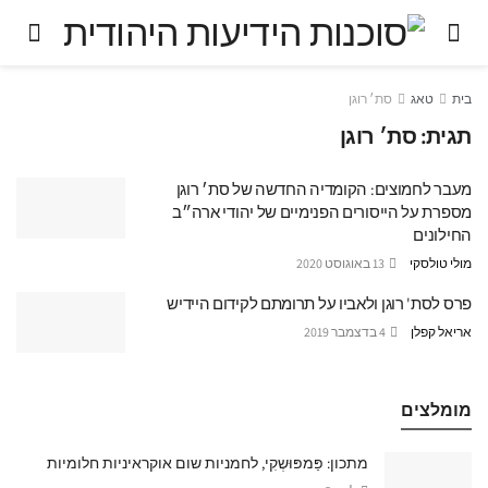
בית
טאג
סת׳ רוגן
תגית:
סת׳ רוגן
מעבר לחמוצים: הקומדיה החדשה של סת׳ רוגן
מספרת על הייסורים הפנימיים של יהודי ארה״ב
החילונים
מולי טולסקי
13 באוגוסט 2020
פרס לסת' רוגן ולאביו על תרומתם לקידום היידיש
אריאל קפלן
4 בדצמבר 2019
מומלצים
מתכון: פַּמפּוּשְקִי, לחמניות שום אוקראיניות חלומיות