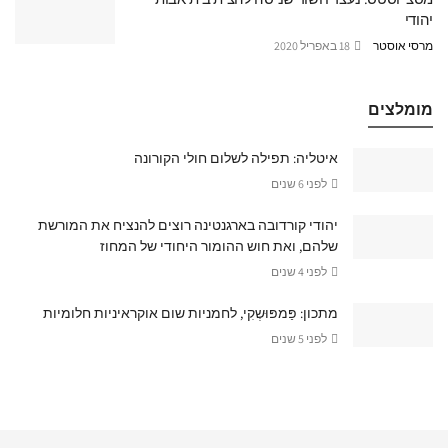
יהודי
מרסי אוסטר
18 באפריל 2020
מומלצים
איטליה: תפילה לשלום חולי הקורונה
לפני 6 שנים
יהודי קורדובה בארגנטינה רוצים להנציח את המורשת
שלהם, ואת חוש ההומור היחודי של המחוז
לפני 4 שנים
מתכון: פַּמפּוּשְקִי, לחמניות שום אוקראיניות חלומיות
לפני 5 שנים