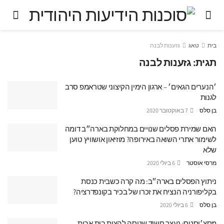
בית
טאג
גזענות לבנה
תגית:
גזענות לבנה
׳הנערים הגאים׳ – ארגון הימין הקיצוני שטראמפ סרב
לגנות
בן סלס
7 באוקטובר 2020
האם שמירת פסלים שנויים במחלוקת בארה״ב דומה
לשימור אתרי השואה באירופה? מוזיאון אושוויץ טוען
שלא
מרסי אוסטר
6 ביולי 2020
ניתוץ הפסלים בארה״ב: מה קרה כשבית כנסת
בקליפורניה הנציח את זכרו של בכיר בקונפדרציה?
בן סלס
6 ביולי 2020
מסצ׳וסטס: נעצר חשוד שניסה להצית בית אבות