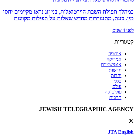
במהלך תפילת השבת הוירטואלית, בני זוג נראו מקיימים יחסי
מין. כעת, מתעוררות מחדש שאלות על תפילות מקוונות
לפני 4 שנים
קטגוריות
אירופה
אמריקה
אנטישמיות
חדשות
יהדות
כללי
עולם
פוליטיקה
תרבות
JEWISH TELEGRAPHIC AGENCY
JTA English