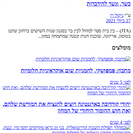
כשר, וגשר להידברות
ע"י
ניקול רז
27 ביולי 2021
(JTA) – בין בית ספר למחול לבין בר בסגנון שנות השישים ברחוב שקט
בטוסון, אריזונה, שוכנת חנות קטנה שמתמחה במזון...
מומלצים
מתכון: פַּמפּוּשְקִי, לחמניות שום אוקראיניות חלומיות
לפני 5 שנים
יהודי קורדובה בארגנטינה רוצים להנציח את המורשת שלהם,
ואת חוש ההומור היחודי של המחוז
לפני 4 שנים