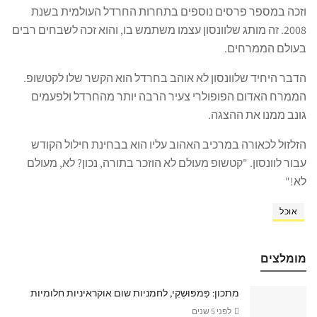
וזכה במספר פרסים נוספים בתחרות החרדל העולמית בשנת
2008. זה מותג שלוונסון עצמו משתמש בו, והוא זכה לשבחים רבים
בעולם הממרחים.
הדבר היחיד שלוונסון לא אוהב בחרדל הוא הקשר שלו לקטשופ.
הממרח האדום הפופולרי צעיר הרבה יותר מהחרדל ולפעמים
גונב ממנו את ההצגה.
הזלזול לכאורה במרכיב האהוב עליו הוא בבחינת חילול הקודש
עבור לוונסון. "קטשופ מעולם לא הוזכר בתורה, נכון? לא, מעולם
לא!"
אוכל
מומלצים
מתכון: פַּמפּוּשְקִי, לחמניות שום אוקראיניות חלומיות
לפני 5 שנים