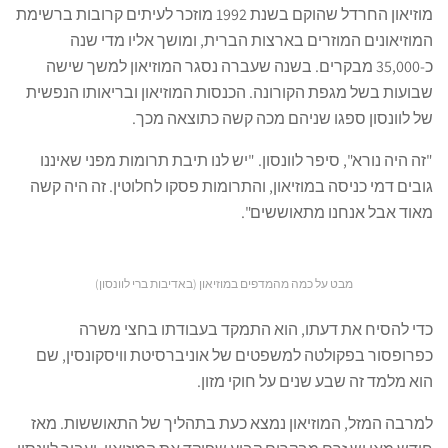
מוזיאון החרדל שהוקם בשנת 1992 מוזכר לעיתים קרובות ברשימת
המוזיאונים המוזרים בארצות הברית, ומושך אליו מדי שנה
כ-35,000 מבקרים. בשנה שעברה נסגר המוזיאון למשך שישה
שבועות בשל מגפת הקורונה. הכנסות המוזיאון ובריאותו הנפשית
של לוונסון ספגו שניהם מכה קשה כתוצאה מכך.
"זה היה נורא", סיפר לוונסון. "יש לנו תיבת תרומות מפני שאיננו
גובים דמי כניסה במוזיאון, והתרומות פסקו לחלוטין. זה היה קשה
מאוד אבל אנחנו מתאוששים".
מבט על כמה מהמדפים במוזיאון (באדיבות ברי לוונסון)
כדי להסיח את דעתו, הוא התמקד בעבודתו בחצי משרה
כפרופסור בפקולטה למשפטים של אוניברסיטת וויסקונסין, שם
הוא מלמד זה שבע שנים על חוקי מזון.
למרבה המזל, המוזיאון נמצא כעת בתהליך של התאוששות. מאז