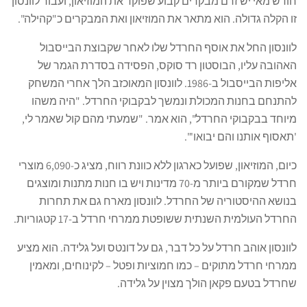
חודש מאי יש זרם מבקרים קבוע שפוקד את המוזיאון, ועבור לוונסון
זו הקלה גדולה. הוא מתאר את המוזיאון ואת המבקרים כ"קהילה".
לוונסון החל את אוסף החרדל שלו לאחר שקבוצת הבייסבול
האהובה עליו, הבוסטון רד סוקס, הפסידה בסדרת הגמר של
אליפות הבייסבול ב-1986. לוונסון המאוכזב הלך אחרי המשחק
להתנחם בחנות המכולת ונמשך לבקבוקי החרדל. "היה משהו
מיוחד בבקבוקי החרדל", הוא אמר. "שמעתי מהם קול שאמר לי,
'תאסוף אותנו והם יבואו'".
כיום, המוזיאון, שפועל כארגון ללא כוונת רווח, מציג כ-6,090 מוצרי
חרדל שמקורם ביותר מ-70 מדינות ויש בו חנות מתנות ומוצגים
בנושא ההיסטוריה של החרדל. לוונסון מארח גם את תחרות
החרדל העולמית השנתית ששופטת ממרחי חרדל ב-17 קטגוריות.
לוונסון אוהב חרדל על כל דבר, גם על דונטס ועל גלידה. הוא מציע
ממרחי חרדל מתוקים – כמו חמוציות ופטל – לקינוחים, ומאמין
שחרדל בטעם פקאן הולך מצוין על גלידה.