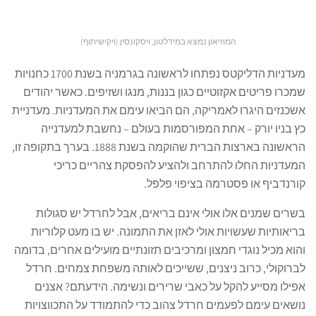
המוזיאון נמצא במידלטון, ויסקונסין (ויקישיתוף)
מעדניות הדליקטס נפתחו לראשונה בגרמניה בשנת 1700 כחנויות
שמכרו פריטים אקזוטיים כגון בננות, מנגו ושזיפים. כאשר יהודים
אשכנזים היגרו לאמריקה, הם הביאו עימם את המעדניות. מעדניית
כץ בניו יורק – אחת המפורסמות בעולם – נחשבת למעדנייה
הראשונה בארצות הברית שהוקמה בשנת 1888. בערך בתקופה זו,
המעדניות החלו להתרחב ולהציע להפסקת צהריים כריכי
קורנדביף או פסטרמה בציפוי פלפל.
בשרים שמנים אלו אולי אינם בריאים, אבל לחרדל יש סגולות
בריאותיות שעשויות אולי לאזן את התמונה. יש בו מעט קלוריות
והוא מכיל נוגדי חמצון ומרכיבים תזונתיים מועילים אחרים, בדומה
לברוקולי, כרוב ניצנים, ששייכים לאותה משפחת צמחים. חרדל
אפילו מסייע להקל על כאבי שרירים ונשימה. הידעתם? אצנים
נושאים עימם לפעמים חרדל צהוב כדי להתמודד על התכווצויות