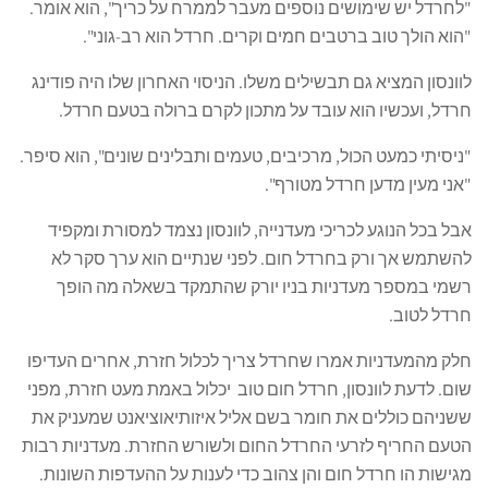
"לחרדל יש שימושים נוספים מעבר לממרח על כריך", הוא אומר.
"הוא הולך טוב ברטבים חמים וקרים. חרדל הוא רב-גוני".
לוונסון המציא גם תבשילים משלו. הניסוי האחרון שלו היה פודינג
חרדל, ועכשיו הוא עובד על מתכון לקרם ברולה בטעם חרדל.
"ניסיתי כמעט הכול, מרכיבים, טעמים ותבלינים שונים", הוא סיפר.
"אני מעין מדען חרדל מטורף".
אבל בכל הנוגע לכריכי מעדנייה, לוונסון נצמד למסורת ומקפיד
להשתמש אך ורק בחרדל חום. לפני שנתיים הוא ערך סקר לא
רשמי במספר מעדניות בניו יורק שהתמקד בשאלה מה הופך
חרדל לטוב.
חלק מהמעדניות אמרו שחרדל צריך לכלול חזרת, אחרים העדיפו
שום. לדעת לוונסון, חרדל חום טוב יכלול באמת מעט חזרת, מפני
ששניהם כוללים את חומר בשם אליל איזותיאוציאנט שמעניק את
הטעם החריף לזרעי החרדל החום ולשורש החזרת. מעדניות רבות
מגישות הו חרדל חום והן צהוב כדי לענות על ההעדפות השונות.