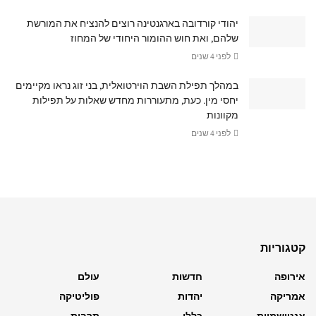
יהודי קורדובה בארגנטינה רוצים להנציח את המורשת
שלהם, ואת חוש ההומור היחודי של המחוז
לפני 4 שנים
במהלך תפילת השבת הוירטואלית, בני זוג נראו מקיימים
יחסי מין. כעת, מתעוררות מחדש שאלות על תפילות
מקוונות
לפני 4 שנים
קטגוריות
אירופה
חדשות
עולם
אמריקה
יהדות
פוליטיקה
אנטישמיות
כללי
תרבות