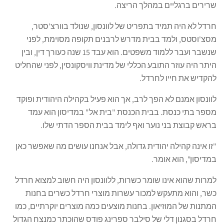
שרירים ברגליים במהלך הריצה.
חרדל לא היה תמיד בתפריט של לוונסון, שנולד בוורצ'סטר,
מסצ'וסטס, ולמד בבית מדרש לרבנים תקופה מסוימת, לפני
שנשבר ועבר ללמוד משפטים. הוא עבד 15 שנה כעורך דין, ובין
היתר היה עוזר התובע הכללי של מדינת וויסקונסין, לפני שהחליט
להקדיש את חייו לחרדל.
לוונסון אמנם לא הפך לרב, אך הוא פעיל בקהילה היהודית ופוקד
מספר בתי כנסת. בבית הכנסת "בית אל" במדיסון הוא עמד
בראש קבוצת בני נוער ואף לימד בבית הספר הדתי שלו.
"זו אינה קהילה יהודית גדולה, אבל אנחנו עושים מה שאפשר כאן
במדיסון", הוא אומר.
למרות שהוא אינו שומר כשרות, ללוונסון היה חשוב למצוא חרדל
כשר, והוא מתעקש למכור עשרות מוצרי חרדל כשרים בחנות
המתנות של המוזיאון. בחנות מוצעים כמה מוצרים יוקרתיים, כמו
חרדל בסגנון דלי של סילבר ספרינג פודס שהוכתר כמנצח הגדול