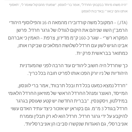
"היה משהו מיוחד בבקבוקי החרדל", אומר ברי לוונסון. "שמעתי מהם קול שאמר לי, 'תאסוף
אותנו והם יבואו'" (באדיבות לוונסון)
(JTA) – המקובל משה קורדובירו מהמאה ה-16 והפילוסוף היהודי
הרמב"ן השוו שניהם את היקום לגודלו של גרגר חרדל. פרשן
המקרא רש"י – שגר כ-160 ק"מ מדיז'ון, צרפת – האמין כי אברהם
אבינו הגיש לשון עם חרדל לשלושת המלאכים שביקרו אותו,
כמתואר בבראשית פרק יח'.
כך שחרדל היה חשוב ליהודים עוד הרבה לפני שהמעדניות
היהודיות של ניו יורק הפכו אותו לפריט חובה בכל כריך.
"חרדל נמצא כמעט בכל דת ובכל תרבות", אמר ברי לוונסון,
המייסד, האוצר ומנהל החרדל הראשי של מוזיאון החרדל הלאומי
במידלטון, ויסקונסין. "בברית החדשה יש קטע שעוסק בגרגר
חרדל בגודל 3 מ"מ. גם בקוראן יש אזכור כיצד עתיד האדם עשוי
להיקבע על ידי גרגר חרדל. חרדל הוא לא רק תבלין וממרח
אוניברסלי, גם האגדות שנקשרו סביבו הן אוניברסליות".