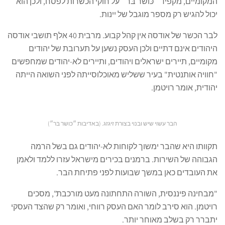
המקומיים, מקפיד ״כּושר בּר״ על חוקי הכשרות לפסח, ולכן הוא
יכול להגיש רק מספר מוגבל של יינות.
לבר הכשר של אודסה אין קהל קבוע. מרבית 40 אלף תושבי אודסה
היהודים אינם דתיים ולכן העסק נשען על תערובת של יהודים
מקומיים, תיירים ישראלים ויהודים, ותיירים לא-יהודים שמחפשים
"חוויה אותנטית" בעיר ששליש מאוכלוסייתה לפני השואה הייתה
יהודית, אומר רויטמן.
הבר עשוי שיש ובנוי בצורת זיגזג. (באדיבות ״כּושר בּר״)
תקוותו היא שהבר ימשוך לקוחות לא-יהודים גם בשל הרמה
הגבוהה של השירות. ברמנים בכירים מישראל עזרו ללמד ולאמן
את העובדים כאן במשך שבועות לפני פתיחת הבר.
"מבחינה פיננסית, השורה התחתונה מעט מורכבת", מסכים
רויטמן. הוא סירב לומר האם העסק רווחי, ואומר רק שהצד העסקי
יתברר רק בשלב מאוחר יותר.