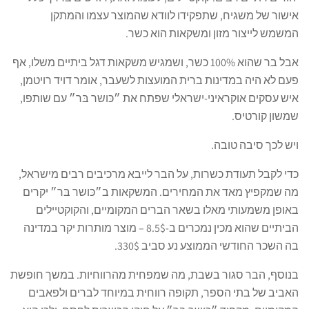
אישור של משגיח, שתפקידו לוודא שהמוצר עצמו והמתקן
המשמש לייצור מזון ומשקאות הוא כשר.
אבל בר שהוא 100% כשר, ושמגיש משקאות דגל ביתיים משלו, אף
פעם לא היה במדינות ברית המועצות לשעבר, אומר דויד רויטמן,
איש עסקים אוקראיני-ישראלי שפתח את ״כּושר בּר״ עם שותפו,
שמשון קורטיס.
ויש לכך סיבה טובה.
כדי לקבל תעודת כשרות, על הבר לייבא מרכיבים רבים מישראל,
מה שמקפיץ מאד את המחירים. המשקאות ב״כּושר בּר״ יקרים
באופן משמעותי מאלו בשאר הברים המקומיים, והקוקטיילים
הביתיים שהוא מכין נמכרים ב-8.5$ – מוצר מותרות יקר במדינה
בה השכר החודשי הממוצע נע סביב 330$.
בנוסף, הבר סגור בשבת, מה שמפחית מהרווחיות. במשך חופשת
האביב של בתי הספר, תקופה רווחית במיוחד לברים ולפאבים