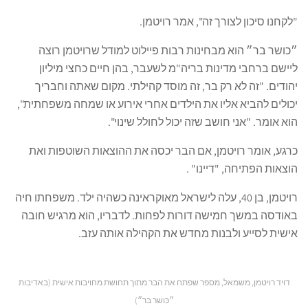
"לקחנו סיכון לצורך זה", אמר רויטמן.
״כושר בר״ הוא מבחינות רבות פיילוט למודל שרויטמן רוצה
ליישם ברחבי מדינות בריה"מ לשעבר, בהן חיים כחצי מיליון
יהודים. "זה לא רק בר, זה מוסד קהילתי. מקום שאתה וחבריך
יכולים להביא אליו את הילדים אחרי אירוע או שמחה משפחתית",
הוא אומר. "אני חושב שזה יכול לחולל שינוי".
כרגע, אומר רויטמן, אם הבר יכסה את ההוצאות השוטפות ואת
הוצאות הפתיחה, "דיינו" .
רויטמן, בן 40, עלה לישראל מאוקראינה כשהיה ילד. משפחתו חיה
באודסה במשך חמישה דורות לפחות. לדבריו, הוא מרגיש חובה
אישית לסייע ולבנות מחדש את הקהילה אותה עזב.
דויד רויטמן, משמאל, מספר שפתח את הבר מתוך תחושת מחויבות אישית (באדיבות
״כּושר בּר״)