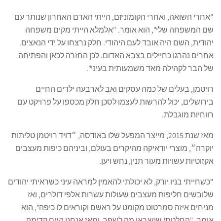
"אחרי השואה, ואחרי הקומוניזם, הייתי האדם האחרון שנותר עם
שם המשפחה שלי", הוא אומר. "אלמלא הייתי מקים משפחה
יהודית, השם היה אובד לעם היהודי. חלק נרצחו על ידי הנאצים.
אחרים נהרגו כחיילים בצבא האדום. לכן החזרה לכאן והפתיחה
של הבר לקהילה מאד משמעותית בעיני".
רויטמן, בעלים של כמה עסקים ואב לארבעה ילדים החיים
בירושלים, יכול להרשות לעצמו לסכן חלק מכספו על פרויקט עם
רווחיות מוגבלת.
מאז שנת 2015, מייצר המפעל שלו באודסה, ״דויד רויטמן טליתות
יוקרה״, מוצרי יודאיקה מהיקרים בעולם, וביניהם כיפות מעצבים
אקזוטיות עשויות מעור תנין, נחש ויען.
"כשחייתי בניו יורק, לא יכולתי להאמין למראה עיני כשראיתי יהודים
שלובשים חליפות מעצבים שעולות עשרות אלפי דולרים, ואז
מניחים איזה סמרטוט מקומט על ראשם וקוראים לו כיפה", הוא
אומר. "החלטתי שיש כאן מה לשפר, ומאז אנחנו נעים קדימה