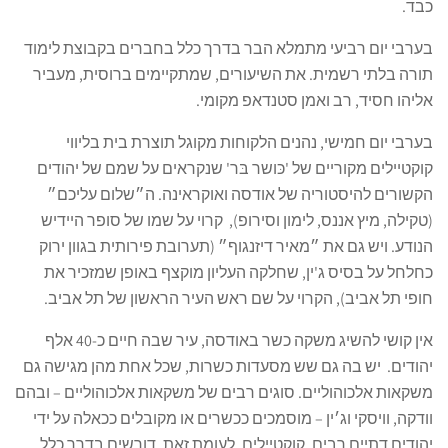
כבד.
בערבי יום רביעי מתמלא הבר בדרך כלל בחברים בקבוצת לימוד
תורה בלתי רשמית. את השיעורים, שמתקיימים ברוסית, מעביר
אליהו חסיד, רב ואמן סטנדאפ מקומי.
בערבי יום חמישי, נהנים הלקוחות מקוגל תוצרת בית בליווי
קוקטיילים מקוריים של 'כּושר בּר' שנקראים על שמם של יהודים
הקשורים להיסטוריה של אודסה ואוקראינה. ה״שלום עליכם״
(טקילה, מיץ אננס, לימון וסירופ), קרוי על שמו של סופר היידיש
הנודע. ויש גם את ״מאיר דיזנגוף״ (תערובת פירותית בגוון ירוק
כחלחל על בסיס ג'ין, שחלקה העליון מוקצף באופן שמזכיר את
חופי תל אביב), הקרוי על שם ראש העיר הראשון של תל אביב.
אין קושי להשיג משקה כשר באודסה, עיר שבה חיים כ-40 אלף
יהודים. יש בה גם שש מסעדות כשרות, שכל אחת מהן מגישה גם
משקאות אלכוהוליים. סוגים רבים של משקאות אלכוהוליים – ובהם
וודקה, וויסקי וג׳ין – מוסמכים ככשרים או מקובלים ככאלה על ידי
יהודים דתיים רבים. קוקטיילים, לעומת זאת, דורשים בדרך כלל