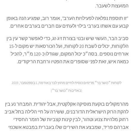
המועצות לשעבר.
"זו תוספת נפלאה לפעילויות הערב", אומר רוב, שמגיע הנה באופן
קבוע עם אשתו בערבי בילוי ולעתים עם חברים בערבים אחרים.
סביב הבר, העשוי שיש ובנוי בצורת זיג-זג, כדי לאפשר קשר עין בין
הלקוחות, יכולים לשבת 20 לקוחות, ועל הכורסאות יש מקום ל-15
אורחים נוספים. בסה״כ יכול המקום, שגודלו כ-120 מ״ר, להכיל
כמאה איש, זאת לפני שסופרים את הפטיו ורחבת הריקודים.
לקוחות ״כּושר בּר״ מרימים כוסית לחיים מחוץ לבר באודסה, 1 בספטמבר, 2019
(באדיבות ״כּושר בּר״)
מהרמקולים בוקעת מוסיקה אקלקטית, אבל יהודית. המבחר נע בין
להקת הרוק הישראלית הדורבנים, ששירהּ על חיי הלילה בתל אביב
רחוק מלהיות צנוע וטהור, לבין קינות קצביות של הזמר החסידי
אברהם פריד, שמבצע את השירים שלו בעברית במבטא אשכנזי