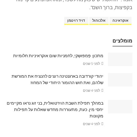
בקפיצות, ברוך השם".
אוקראינה
אלכוהול
דויד רויטמן
מומלצים
מתכון: פַּמפּוּשְקִי, לחמניות שום אוקראיניות חלומיות
לפני 5 שנים
יהודי קורדובה בארגנטינה רוצים להנציח את המורשת
שלהם, ואת חוש ההומור היחודי של המחוז
לפני 4 שנים
במהלך תפילת השבת הוירטואלית, בני זוג נראו מקיימים
יחסי מין. כעת, מתעוררות מחדש שאלות על תפילות
מקוונות
לפני 4 שנים