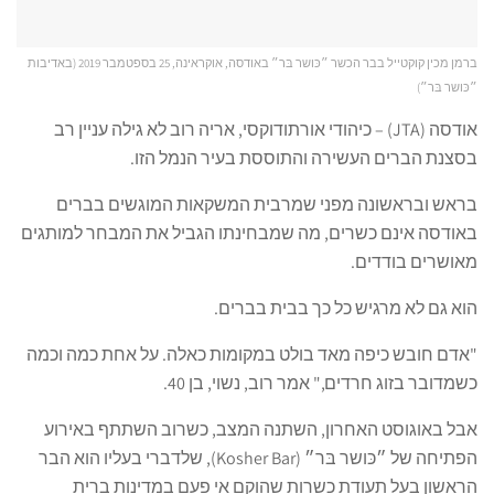
ברמן מכין קוקטייל בבר הכשר ״כּושר בּר״ באודסה, אוקראינה, 25 בספטמבר 2019 (באדיבות
״כּושר בּר״)
אודסה (JTA) – כיהודי אורתודוקסי, אריה רוב לא גילה עניין רב
בסצנת הברים העשירה והתוססת בעיר הנמל הזו.
בראש ובראשונה מפני שמרבית המשקאות המוגשים בברים
באודסה אינם כשרים, מה שמבחינתו הגביל את המבחר למותגים
מאושרים בודדים.
הוא גם לא מרגיש כל כך בבית בברים.
"אדם חובש כיפה מאד בולט במקומות כאלה. על אחת כמה וכמה
כשמדובר בזוג חרדים," אמר רוב, נשוי, בן 40.
אבל באוגוסט האחרון, השתנה המצב, כשרוב השתתף באירוע
הפתיחה של ״כּושר בּר״ (Kosher Bar), שלדברי בעליו הוא הבר
הראשון בעל תעודת כשרות שהוקם אי פעם במדינות ברית