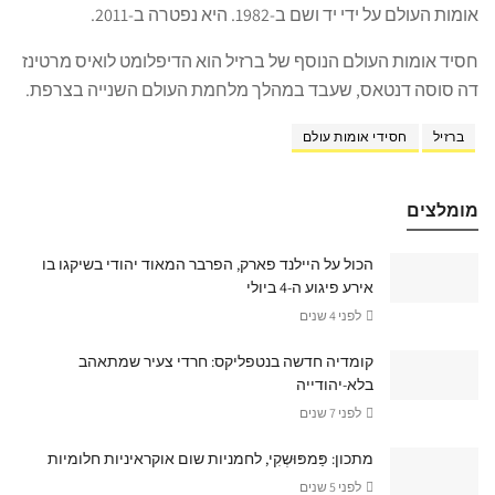
אומות העולם על ידי יד ושם ב-1982. היא נפטרה ב-2011.
חסיד אומות העולם הנוסף של ברזיל הוא הדיפלומט לואיס מרטינז
דה סוסה דנטאס, שעבד במהלך מלחמת העולם השנייה בצרפת.
ברזיל
חסידי אומות עולם
מומלצים
הכול על היילנד פארק, הפרבר המאוד יהודי בשיקגו בו
אירע פיגוע ה-4 ביולי
לפני 4 שנים
קומדיה חדשה בנטפליקס: חרדי צעיר שמתאהב
בלא-יהודייה
לפני 7 שנים
מתכון: פַּמפּוּשְקִי, לחמניות שום אוקראיניות חלומיות
לפני 5 שנים