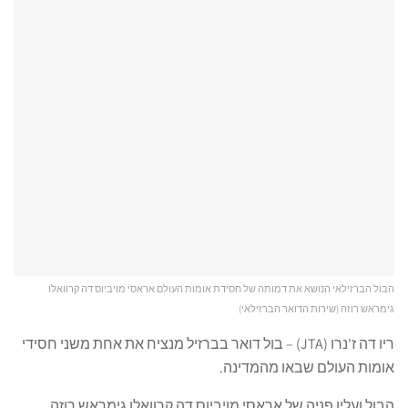
הבול הברזילאי הנושא את דמותה של חסידת אומות העולם אראסי מויביוס דה קרוואלו
גימראש רוזה (שירות הדואר הברזילאי)
ריו דה ז'נרו (JTA) – בול דואר בברזיל מנציח את אחת משני חסידי
אומות העולם שבאו מהמדינה.
הבול ועליו פניה של אראסי מויביוס דה קרוואלו גימראש רוזה,