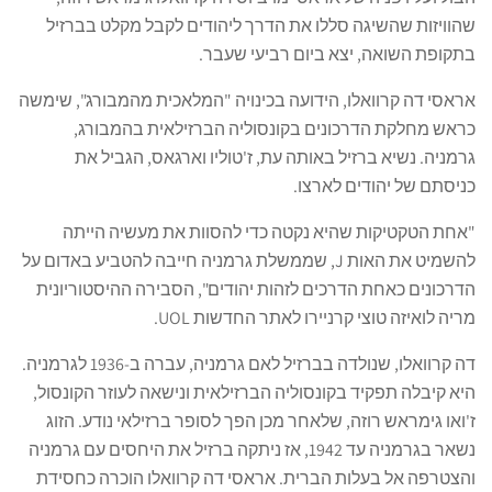
שהוויזות שהשיגה סללו את הדרך ליהודים לקבל מקלט בברזיל
בתקופת השואה, יצא ביום רביעי שעבר.
אראסי דה קרוואלו, הידועה בכינויה "המלאכית מהמבורג", שימשה
כראש מחלקת הדרכונים בקונסוליה הברזילאית בהמבורג,
גרמניה. נשיא ברזיל באותה עת, ז'טוליו וארגאס, הגביל את
כניסתם של יהודים לארצו.
"אחת הטקטיקות שהיא נקטה כדי להסוות את מעשיה הייתה
להשמיט את האות J, שממשלת גרמניה חייבה להטביע באדום על
הדרכונים כאחת הדרכים לזהות יהודים", הסבירה ההיסטוריונית
מריה לואיזה טוצי קרניירו לאתר החדשות UOL.
דה קרוואלו, שנולדה בברזיל לאם גרמניה, עברה ב-1936 לגרמניה.
היא קיבלה תפקיד בקונסוליה הברזילאית ונישאה לעוזר הקונסול,
ז'ואו גימראש רוזה, שלאחר מכן הפך לסופר ברזילאי נודע. הזוג
נשאר בגרמניה עד 1942, אז ניתקה ברזיל את היחסים עם גרמניה
והצטרפה אל בעלות הברית. אראסי דה קרוואלו הוכרה כחסידת