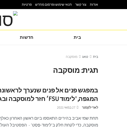
אודות
צור קשר
תנאי שימוש ופרסום מחדש
פרטיות
בית
חדשות
בית
טאג
מוסקבה
תגית:
מוסקבה
במפגש פנים אל פנים שנערך לראשונה
המגפה, 'לימוד FSU׳ חזר למוסקבה ובגדול
לארי לקסנר
27 במאי 2021
תחת שמי אביב בהירים התאספו ביום ראשון האחרון כאלף 
מוסקבה, כדי לקחת חלק ב'לימוד-פֶסְט' - הפסטיבל העולמי