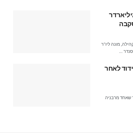
יליארדר
סקבה
קהילה, מונה ליו"ר
דר ...
דוד לאחר
ר שאחד מרבניה