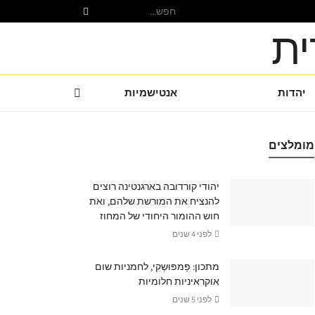
יהדות
אנטישמיות
מומלצים
יהודי קורדובה בארגנטינה רוצים
להנציח את המורשת שלהם, ואת
חוש ההומור היחודי של המחוז
לפני 4 שנים
מתכון: פַּמפּוּשְקִי, לחמניות שום
אוקראיניות חלומיות
לפני 5 שנים