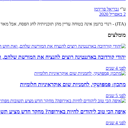
ע"י
גבריאל פרידמן
2 באפריל 2020
(JTA) - רנדי ברגמן אינה בטוחה עדיין מהן תוכניותיה לחג הפסח, אבל מאד סביר שהיא תבלה את החג לבדה. ברגמן ...
מומלצים
יהודי קורדובה בארגנטינה רוצים להנציח את המורשת שלהם, ו
לפני 4 שנים
מתכון: פַּמפּוּשְקִי, לחמניות שום אוקראיניות חלומיות
לפני 5 שנים
איפה הכי טוב ליהודים לחיות באירופה? מחקר חדש מציע תשו
לפני 4 שנים