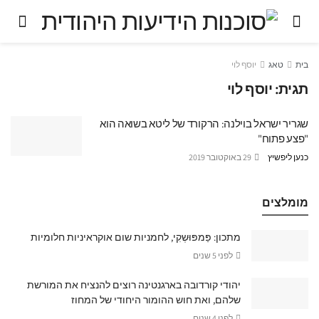
בית
טאג
יוסף לוי
תגית:
יוסף לוי
שגריר ישראל בוילנה: הרקורד של ליטא בשואה הוא
"פצע פתוח"
כנען ליפשיץ
29 באוקטובר 2019
מומלצים
מתכון: פַּמפּוּשְקִי, לחמניות שום אוקראיניות חלומיות
לפני 5 שנים
יהודי קורדובה בארגנטינה רוצים להנציח את המורשת
שלהם, ואת חוש ההומור היחודי של המחוז
לפני 4 שנים