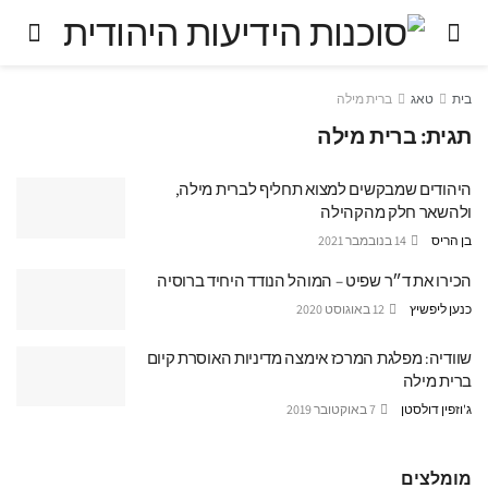
בית
טאג
ברית מילה
תגית:
ברית מילה
היהודים שמבקשים למצוא תחליף לברית מילה,
ולהשאר חלק מהקהילה
בן הריס
14 בנובמבר 2021
הכירו את ד״ר שפיט – המוהל הנודד היחיד ברוסיה
כנען ליפשיץ
12 באוגוסט 2020
שוודיה: מפלגת המרכז אימצה מדיניות האוסרת קיום
ברית מילה
ג'וזפין דולסטן
7 באוקטובר 2019
מומלצים