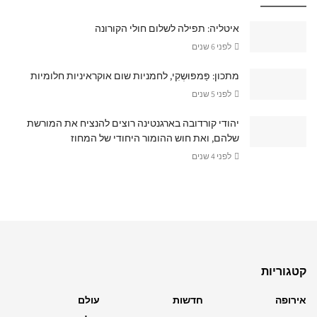
איטליה: תפילה לשלום חולי הקורונה
לפני 6 שנים
מתכון: פַּמפּוּשְקִי, לחמניות שום אוקראיניות חלומיות
לפני 5 שנים
יהודי קורדובה בארגנטינה רוצים להנציח את המורשת
שלהם, ואת חוש ההומור היחודי של המחוז
לפני 4 שנים
קטגוריות
אירופה
חדשות
עולם