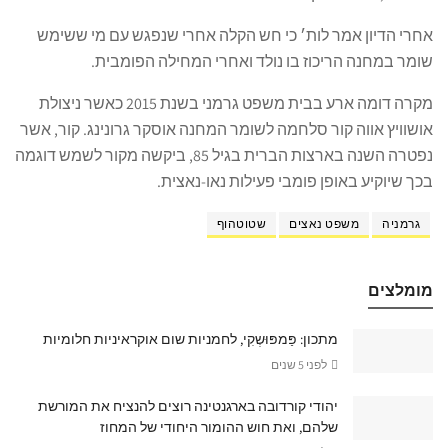
אחרי הדיון אמר לות׳ כי חש הקלה אחרי שנפגש עם מי ששימש
שומר במחנה הריכוז בו נולד ואחרי המחילה הפומבית.
מקרה דומה ארע בבית משפט גרמני בשנת 2015 כאשר ניצולת
אושוויץ אווה קור סלחמה לשומר המחנה אוסקר גרונינג. קור, אשר
נפטרה השנה בארצות הברית בגיל 85, ביקשה מקור לשמש דוגמה
בכך שיוקיע באופן פומבי פעילות נאו-נאצית.
גרמניה
משפט נאצים
שטוטהוף
מומלצים
מתכון: פַּמפּוּשְקִי, לחמניות שום אוקראיניות חלומיות
לפני 5 שנים
יהודי קורדובה בארגנטינה רוצים להנציח את המורשת
שלהם, ואת חוש ההומור היחודי של המחוז