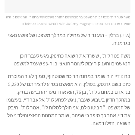
משה פטר לות׳ נכנס לבית המשפט בהמבורג שם התנהל משפטו של ברונו דיי המואשם כי היה
שומר במחנה הנאצי שטוטהוף (Christian Charisius/POOL/AFP via Getty Images)
(
JTA
) ברלין – רגע נדיר של מחילה במהלך משפטו של פושע נאצי
בגרמניה.
משה פטר לות׳, ששרד את השואה כתינוק, ניגש לעבר דוכן
הנאשמים והעניק חיבוק לשומר הנאצי בן ה-93 שעמד למשפט.
ברונו דיי היה שומר במחנה הריכוז שטוטהוף, סמוך לעיר המוכרת
כיום בשם גדנסק, בפולין. הוא מואשם בסיוע לרציחתם של 5,230
בני אדם במחנה. לות׳, בן 76, הוא אחד מעדי התביעה בתיק.
במהלך הדיון בשבוע שעבר, ניגש לפתע לות׳ אל עבר דיי, בעיצומו
של המשפט. ״הביטו כולם, אני הולך לסלוח לו״, אמר לות׳ וחיבק
את דיי. אחר כך סיפר כי שניהם, שומר המחנות הנאצי והילד ניצול
השואה, הזילו דמעה.