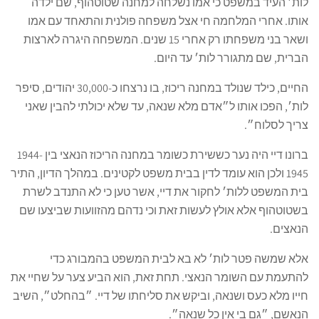
לות׳ העיד במשפט כי אמו נשלחה למחנה שטוטהוף, שם ילדה
אותו. אחרי המלחמה חי אצל משפחה פולנית והתאחד עם אמו
ושאר בני משפחתו רק אחרי 15 שנים. המשפחה היגרה לארצות
הברית, שם מתגורר לות׳ עד היום.
החיים, כילד שנולד במחנה ריכוז, בו נרצחו כ-30,000 יהודים, סיפר
לות׳, הפכו אותו ל״אדם מלא שנאה, עד שלא יכולתי להבין שאני
צריך לסלוח״.
ברונו דיי היה נער כששירת כשומר במחנה הריכוז הנאצי בין 1944-
1945 ולכן הוא עומד לדין בבית משפט לקטינים. במהלך הדיון, התיר
בית המשפט ללות׳ לחקור את דיי, אשר טען כי לא התנדב לשרת
בשטוטהוף אלא אולץ לעשות זאת וכי נדהם מהזוועות שביצעו שם
הנאצים.
אלא שמשה פטר לות׳ לא בא לבית המשפט בהמבורג כדי
להתעמת עם השומר הנאצי. תחת זאת, הוא הביע צער על שחיי את
חייו מלא כעס ושנאה, וביקש את סליחתו של דיי. ״בהחלט״, השיב
הנאשם, ״גם בי אין כל שנאה״.