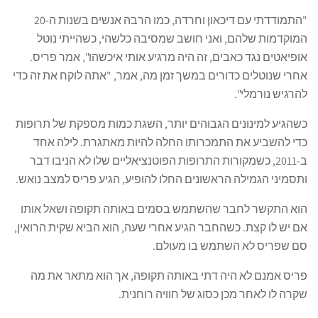
"התמודדתי עם דיכאון וחרדה, כמו הרבה אנשים בשנות ה-20
המוקדמות שלהם, ואני חושב שמסיבה כלשהי, כשהייתי נוטל
אופיאטים נגד כאבים, זה היה מרגיע אותי איכשהו", אמר פריס.
אחרי שנוטלים כדורים במשך זמן מה, אמר, "אתה לוקח את זה כדי
להרגיש נורמלי".
כשהגיע למינונים הגבוהים יותר, השגת כמות מספקת של תרופות
כדי להשביע את התמכרותו החלה להיות מאתגרת. לילה אחד
ב-2011, כשמקורות התרופות הפוטנציאליים שלו לא הניבו דבר
ותסמיני הגמילה הראשונים החלו להופיע, הגיע פריס למצב נואש.
הוא התקשר לחבר שהשתמש בסמים באותה תקופה ושאל אותו
אם יש לו קצת. כשהחבר הגיע אחרי שעה, הוא הביא שקית הרואין,
סם שפריס לא השתמש בו מעולם.
פריס אמנם לא היה דתי באותה תקופה, אך הוא מתאר את מה
שקרה לו לאחר מכן כסוג של חוויה רוחנית.