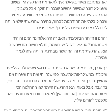
"אני מתחבט מאוד בשאלה איך לתאר את ההרגשה הזו, משום
שאני לא רוצה שמישהו יחשוב שככה זה הולך. אבל בשבילי,
ההרגשה הייתה כמו חוויה רוחנית. הרגשתי כמו חוויה עוצמתית
שבה קיבלתי את ההזדמנות לבחור, בחירה שהרגשתי שלא הייתה
לי בכלל בארבע השנים שלפני כן", אמר פריס.
"האם זו הייתה הביוכימיה? האם זה היה אלוהים? האם זה היה
משהו אחר? אני לא יודע ולמען האמת, זה לא חשוב. מה שחשוב
הוא שהרגשתי את זה וההרגשה מבחינתי הייתה שזה לגמרי
אמיתי".
כך או כך, פריס אמר שהוא חש "תחושת רוגע שהשתלטה עליי עד
שיכולתי ממש לראות את עצמי כפי שנהייתי ואת מה שאהיה אם
אמשיך בדרך הזו. ובמה שהיה אולי ההחלטה הנבונה ביותר בחיי,
בדיעבד, אבל באותו רגע ההרגשה הייתה שזו ההחלטה הכי
מטומטמת, שפכתי [את ההרואין] לאסלה והורדתי את המים. ואז
טלפנתי להורים שלי".
למוחורת, הוריו קבעו פגישה עם מומחה להתמכרויות. הרופא רשם