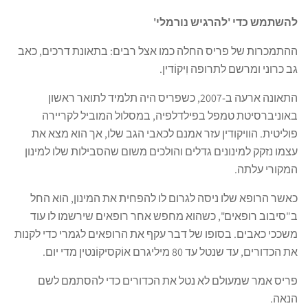
להשתמש כדי 'להרגיש נורמלי'
ההתמכרות של פריס החלה כמו אצל רבים: בתאונת דרכים, כאב
גב כרוני ומרשם לתרופה וִיקוֹדין.
התאונה ארעה ב-2007, כשפריס היה תלמיד לתואר ראשון
באוניברסיטת טמפל בפילדלפיה, במסלול המוביל לקריירה
פוליטית. הוויקודין עזר אמנם לכאבי הגב שלו, אך הוא מצא את
עצמו נזקק למינונים גדלים והולכים משום שהסבילות שלו למינון
המקורי עלתה.
כאשר הרופא שלו ניסה לגרום לו להפחית את המינון, הוא החל
ב"סיבוב רופאים", כשהוא מחפש אחר רופאים שירשמו לו עוד
משככי כאבים. בסופו של דבר עקף את הרופאים לגמרי כדי לקנות
את הכדורים, עד שנטל עד 80 מיליגרם אוֹקסיקוֹנטין מדי יום.
פריס אמר שמעולם לא נטל את הכדורים כדי להסתמם לשם
הנאה.