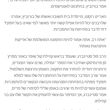
אמר בורוביץ, בהתכוונו לאנטישמים.
הארייט רוֹסֶטוֹ, מייסדת בית תשובה ואשתו של בורוביץ, אמרה
שלרבנים יכול להיות אפילו קשה יותר מאשר למי שאינו בעל תפקיד
דתי לדבר בפתיחות על התמכרות.
"אתה רב, אתה אמור להיות התמונה המושלמת של אדיקות
והתנהגות נאותה".
הרב פול סטיינברג, שעומד בראש קהילת קול שופר באזור מפרץ
סן פרנסיסקו ושחיבר את הספר "גמילה, שנים-עשר הצעדים,
ורוחניות יהודית: להחזיר את התקווה, האומץ והרגשת השלמות",
אמר שרב המדבר בפתיחות על ההתמכרות שלו עשוי למלא
תפקיד מפתח בהפחתת הסטיגמה והבושה הנקשרים להתמכרות.
ואמנם עשויים להיות מי שיגיבו באופן שלילי לסיפורו של פריס,
אמר סטיינברג, אך הסיפור גם עשוי להעמיק את הקשר שלו עם בני
קהילתו.