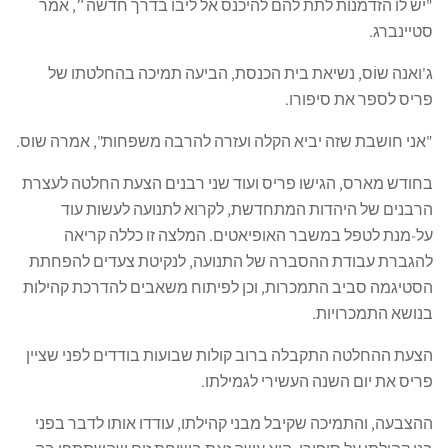
"יש לו הזדמנות לתת להם להיכנס אל ליבו בדרך חדשה״, אמר
סטיינברג.
ג'ואנה שוֹס, נשיאת בית הכנסת, הביעה תמיכה בהחלטתו של
פריס לספר את סיפורו.
"אני חושבת שזה יביא הקלה ועזרה להרבה משפחות", אמרה שוס.
בחודש מארס, הגישו פריס ועוד שני רבנים הצעת החלטה לעצרת
הרבנים של היהדות המתחדשת, לקרוא לתנועה לעשות עוד
על-מנת לטפל במשבר האופיאטים. המלצה זו כללה קריאה
להגברת עבודת ההסברה של התנועה, לנקיטת צעדים להפחתת
הסטיגמה סביב התמכרות, וכן לפיתוח משאבים להדרכת קהילות
בנושא התמכרויות.
הצעת ההחלטה התקבלה ברוב קולות שבועות בודדים לפני שציין
פריס את יום השנה העשירי לגמילתו.
ההצבעה, והתמיכה שקיבל מבני קהילתו, עודדו אותו לדבר בפני