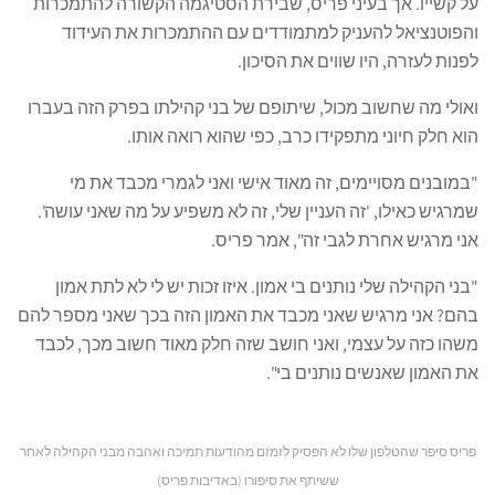
על קשייו. אך בעיני פריס, שבירת הסטיגמה הקשורה להתמכרות
והפוטנציאל להעניק למתמודדים עם ההתמכרות את העידוד
לפנות לעזרה, היו שווים את הסיכון.
ואולי מה שחשוב מכול, שיתופם של בני קהילתו בפרק הזה בעברו
הוא חלק חיוני מתפקידו כרב, כפי שהוא רואה אותו.
"במובנים מסויימים, זה מאוד אישי ואני לגמרי מכבד את מי
שמרגיש כאילו, 'זה העניין שלי, זה לא משפיע על מה שאני עושה'.
אני מרגיש אחרת לגבי זה", אמר פריס.
"בני הקהילה שלי נותנים בי אמון. איזו זכות יש לי לא לתת אמון
בהם? אני מרגיש שאני מכבד את האמון הזה בכך שאני מספר להם
משהו כזה על עצמי, ואני חושב שזה חלק מאוד חשוב מכך, לכבד
את האמון שאנשים נותנים בי".
פריס סיפר שהטלפון שלו לא הפסיק לזמזם מהודעות תמיכה ואהבה מבני הקהילה לאחר
ששיתף את סיפורו (באדיבות פריס)