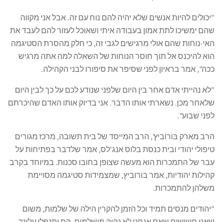
"יכולים להיות אנשים שלא יהיה להם נוח עם זה. אבל אני מקווה
שהם ימשיכו לתת אמון בעבודה איתי ושאוכל לעזור להם לעבד את
האי-נוחות שהם אולי מרגישים לגבי זה, כי חלק מהסרת הסטיגמה
הוא להיכנס אל תוך חוסר הנוחות של השאלה למה אתה מרגיש
ככה", אמר בראיון לפני שסיפר את סיפורו לבני הקהילה.
"לא נהייתי אדם אחר בין היום שלפני שנודע לכם על כך לבין היום
שלאחר מכן. נשארתי אותו הדבר. אני בדיוק אותו האדם שהיכרתם
לפני שבוע".
הרב מארק בּוֹרוֹביץ', הרב המייסד של בית תשובה, מרכז מגורים
טיפולי יהודי ובית כנסת בלוס אנג'לס, אמר שלדבר בפתיחות על
עבר של התמכרות הוא מעשה שצופן בחובו סכנות. במיוחד בקרב
קהילות יהודיות, אמר בורוביץ, שמצמידות סטיגמה מסויימת
משלהן להתמכרות.
"יהודים מנסים תמיד וכל הזמן להקרין הילה של שלמות, משום
שאנו חוששים שאם אנחנו לא נהיה מושלמים, הם יתנפלו עלינו",