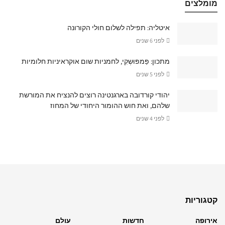
מומלצים
איטליה: תפילה לשלום חולי הקורונה
לפני 6 שנים
מתכון: פַּמפּוּשְקִי, לחמניות שום אוקראיניות חלומיות
לפני 5 שנים
יהודי קורדובה בארגנטינה רוצים להנציח את המורשת
שלהם, ואת חוש ההומור היחודי של המחוז
לפני 4 שנים
קטגוריות
אירופה
חדשות
עולם