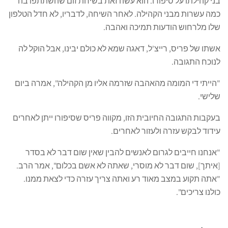
בני קהילתו על סיפורו. הוא עשה זאת בשיחת זום שהשתתפו בה
כמה עשרות מבני הקהילה. לאחר השיחה, לדבריו, לא חדל הטלפון
שלו מלרחוש הודעות תמיכה ואהבה.
אשתו של פריס, רייצ'ל, דאגה שמא לא כולם יבינו, אבל הוקל לה
לנוכח התגובה.
"הייתי די המומה מהאהבה שזרמה אליו מן הקהילה", אמרה ביום
שלישי.
בעקבות התגובה החיובית הזו, מקווה פריס שסיפורו ייתן לאחרים
עידוד לבקש עזרה ולעזור לאחרים.
"אנחנו חייבים לגרום לאנשים להבין שאין שום דבר לא בסדר
[איתך], שום דבר לא מוסרי, שאתה לא אשם בכלום", אמר הרב.
"אתה תקוע במצב מאוד רע ואתה צריך עזרה כדי לצאת ממנו.
כולנו צריכים".