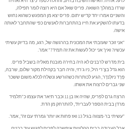
לו על אחיה. האישה השיבה בחיוב והחלה לספר כיצד היא ואחיה
שרדו במהלך השואה. פריס שאל אם היא רוצה לומר תפילה,
והשניים אמרו יחד קדיש יתום. פריס יצא מן המפגש כשהוא נחוש
בדעתו להשקיע את חייו בהתחברות לאנשים כפי שהתחבר לאותה
אישה.
"אני זוכר שעזבתי את המכונית בהרגשה של, רגע, מה בדיוק עשיתי
עכשיו? ואיך אני יכול לעשות את זה תמיד?" אמר.
בית מדרש לרבנים לא היה בחירה מובנת מאליה בשביל פריס.
הוא גדל בצֶ'רי היל, ניו ג'רזי, והיה חבר בקהילת מקור שלום, שרבהּ,
פְרֶד ניוּלַנדֶר, הגיע לכותרות כשהורשע ונשלח לכלא משום ששכר
שני גברים לרצוח את אשתו.
הרצח גרם לפריס, שהיה אז בן 11 וכבר תיאר את עצמו כ"תלמיד
מרדן בבית הספר לעברית", להתרחק מן הדת.
"עשיתי בר-מצווה בגיל 13 ואז פחות או יותר גמרתי עם זה", אמר.
אבל העבודה בבית ההלוויות איפשרה לפריס לפגוש עוד רבנים