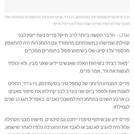
הרב מייקל פריס מטמפל סיני בסינמינסון, ניו ג'רזי, שיתף את סיפור ההתמכרות וההחלמה שלו
עם בני קהילתו לאחר שציין 10 שנות לגמילתו (רייצ'ל פריס)
(JTA) – הדבר הקשה ביותר לרב מייקל פֶּרִיס בעת ייעוץ לבני
קהילתו שמישהו במשפחתם מתמודד עם התמכרות היה להתאפק
מלספר על ניסיונו שלו בשימוש פסול בחומרים ממכרים.
"מאוד רציתי בשיחות האלה שאנשים יידעו שאני מבין. ולא יכולתי
לעשות את זה", אמר פריס.
פריס, המנהיג הרוחני של טֶמפְּל סיני בסינַמינסוֹן, ניו ג'רזי, החליט
לשנות זאת ולספר ביום שני בערב לבני קהילתו את סיפור מאבקו
בן ארבע השנים בהתמכרות למשככי כאבים. באפריל חגג 10 שנים
לגמילתו.
פריס ידע שבשיתוף סיפורו ייתכנו גם סיכונים. מישהו מבני הקהילה
עלול היה להגיב לא טוב או לאבד את ההערכה כלפיו לאחר שישמע