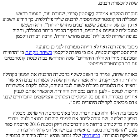
שלה להכשרת רבנים.
חוקרת המקרא אמנדה בֶּקֶנסטִין מְבּוּבי, שחורת עור, תעמוד בראש
המכללה הרקונסטרוקציוניסטית לרבנים שליד פילדלפיה. כך הודיע השבוע
ארגון הגג של התנועה, ששמו 'בונים מחדש יהדות'". היא תשמש
סמנכ"לית לעניינים אקדמיים, התפקיד הבכיר ביותר במכללה, ותהיה
כפופה ישירות למנכ"לית 'בונים מחדש יהדות', הרבה דבורה ווקסמן.
מבובי אינה רבה ואף לא הייתה מעורבת לפני כן בתנועה
הרקונסטרוקציוניסטית, אם כי סיפרה לווקסמן
בשיחה מקוונת
כי "החוויות
המכוננות מחיי הקהילה היהודיים" שלה התרחשו בבית כנסת קונסרבטיבי
עם רב רקונסטרוקציוניסטי.
באותה שיחה, אמרה כי חשוב לשקף בהכשרה הרבנית את המגוון בקהילה
היהודית האמריקנית. היא אמרה שהחזון שלה להכשרת רבנים היא שזו
"תצייד את הלומדים ביכולת לשוות לנגד עיניהם, לגלם ולקדם אפשרויות
חדשות לעולם – לעגן אותם במסורת היהודית ולהכשיר אותם לעניין
אחרים במסורת הזו עם כל הגילומים המגוונים והמיקומים החברתיים שבני
אדם מביאים לקהילה היהודית כיום".
מבובי בת ה-44 היא כעת חברת סגל באוניברסיטת הַיי פּוֹינט, מכללה
בצפון קרוליינה, שם עזרה לייסד את לימודי היהדות כתואר נלווה. מבובי
מחזיקה בדוקטורט בדתות מאוניברסיטת דיוק ובשנת 2016 פירסמה ספר
בשם "ההשתייכות בספר בראשית: עם ישראל המקראי והיווצרות
פוליטיקת הזהויות".
בביוגרפיה
שלה נכתב שהיא "גדלה כיהודיה בכנסייה