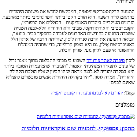
השחורה".
התנועה הרקונסטרוקציוניסטית, המבקשת לחדש את משנתה היהודית
בהתאם לרוח השעה, היא הזרם הקטן ביותר והפרוגרסיבי ביותר מארבעת
הזרמים העיקריים ביהדות האמריקנית – הכוללים את הרפורמי,
הקונסרבטיבי והאורתודוקסי. מבובי היא היהודיה הלא-לבנה השנייה
ששכרה התנועה בחודשים האחרונים לעבודה בתפקיד בכיר. בינואר,
הביאה התנועה את הרבה סנדרה לוֹסוֹן, שהייתה הרבה של ארגון הלל
באוניברסיטת אִילון, גם היא בצפון קרוליינה, כדי שתהיה המנהלת
הראשונה אי פעם לגיוון גזעי, שוויון והכלה.
לוסון
סיפרה לאתר פורוורד
השבוע כי מבובי התבלטה מתוך מאגר גדול
של פונים לתפקיד המנהיגותי האמור. "העובדה שהמועמדת הטובה ביותר
היא במקרה יהודיה לא-לבנה מראה שזהו הכיוון שאליו הולכת הקהילה
היהודית", אמרה לוסון. "יהיו בקהילה היהודית אנשים מוכשרים להפליא
שאינם לבנים".
Tags:
יהודים לא לבנים
תנועת הרקונסטרוקציה
מומלצים
מתכון: פַּמפּוּשְקִי, לחמניות שום אוקראיניות חלומיות