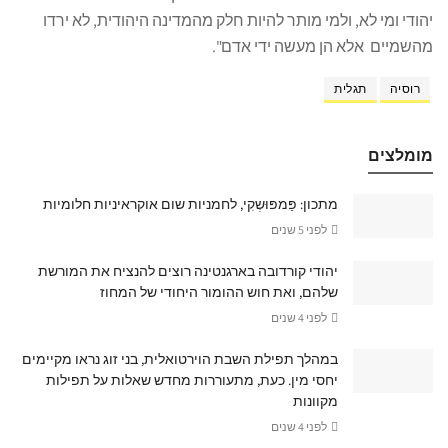
יהודי ומי לא, ולמי מותר להיות חלק מהמדינה היהודית, לא ירדו
מהשמיים אלא הן מעשה ידי אדם".
רוסיה
תגלית
מומלצים
מתכון: פַּמפּוּשְקִי, לחמניות שום אוקראיניות חלומיות
לפני 5 שנים
יהודי קורדובה בארגנטינה רוצים להנציח את המורשת
שלהם, ואת חוש ההומור היחודי של המחוז
לפני 4 שנים
במהלך תפילת השבת הוירטואלית, בני זוג נראו מקיימים
יחסי מין. כעת, מתעוררות מחדש שאלות על תפילות
מקוונות
לפני 4 שנים