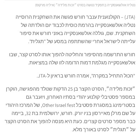
נטליה אולשאנסקייה בתפקיד נטשה בסרט ״זכות מלידה״ (איליה מרקוס)
(JTA) – הקולנוענית ענבר חורש פגשה את השחקנית הרוסייה
נטליה אולשאנסקייה בהרמת כוסית לכבוד יום הולדתה של
השחקנית. שם, גוללה אולשאנסקייה באזני חורש את סיפור
עלייתה לישראל אחרי שהשתתפה במסע של "תגלית".
חורש התרשמה מהסיפור והחליטה להפוך אותו לסרט קצר, שבו
אולשאנסקייה מגלמת דמות הדומה לזו שלה במציאות.
"הכול התחיל במקרה", אמרה חורש בראיון ל-JTA.
״זכות מלידה״, הסרט הקצר בן 25 הדקות שנולד מהפגישה, הוקרן
במספר פסטיבלי קולנוע יהודי בסתיו האחרון, ויועבר גם
בסטרימינג במסגרת פסטיבל Other Israel fest, של המרכז היהודי
על שם מרלן מאיירסון בניו יורק. חורש, ירושלמית בת 32, ביימה
כבר מספר סרטים קצרים. כעת היא מנסה להפוך את הסרט הקצר
על ״תגלית״ לסרט באורך מלא.