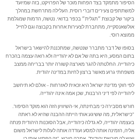
הסיפור מתמקד בצד הפחות מוכר של הפרויקט, בזה שמיועד
למשתתפים צעירים דוברי רוסית. העלילה מתרחשת במהלך
ביקור של קבוצת ״תגלית״ בכפר בדואי. נטשה, הדמות שמגלמת
אולשאנסקייה, מתחברת לצעירות אחרות בקבוצה וגם לחייל
ממוצא רוסי.
בסופו של דבר מתברר שנטשה, שמתכננת להישאר בישראל
בתום המסע, היא בתה של אם לא יהודייה ולא רואה עצמה בהכרח
כיהודייה. החלטתה להגר מארצה קשורה יותר בבריחה ממצב
משפחתי גרוע מאשר ברצון לחיות במדינה יהודית.
לפי חוקי מדינת ישראל היא זכאית לאזרחות – אולם לא תיחשב
ליהודייה לפי דיני הרבנות, שכן אמה אינה יהודייה.
חורש מסבירה כי מבחינתה, אי-השיוויון הזה הוא מוקד הסיפור.
"כישראלית, מה ששיגע אותי הייתה ההבנה שהיא לא ראתה
בעצמה יהודייה, לא גדלה כיהודייה, אבל הסוכנות היהודית פנתה
אליה, הזמינה אותה למסע ועודדה אותה לעלות לישראל משום
שיש לה מורשת יהודית", אמרה חורש. "זה הפתיע אותי כי