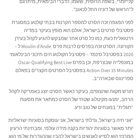
קלייזמרי, בשפה הרוסית, ששמו, לדברי הבימאית, מיתרגם
ל"הראש של דוניה החל לכאוב".
לפני המגפה זכה הסרט למספר הקרנות בבתי קולנוע במסגרת
פסטיבלי סרטים בישראל, אולם הוא מופץ בעיקר במדיה
וירטואלית כעת, כמו כל סרט אחר שמבקש להגיע לקהל בעידן
הקורונה. הסרט זכה בפרסים לרבות פרס Moulin d’Ande ל –
2020 בפסטיבל סינמד – פסטיבל הקולנוע הים-תיכוני הבינלאומי
במונפלייה שבצרפת, וכן בפרס Oscar-Qualifying Best Live
Action Over 15 Minutes בפסטיבל הסרטים הקצרים בפאלם
ספרינגס שבארה"ב.
חורש מקווה שהצופים, בעיקר כאשר הסרט יוצג באמריקה לקהל
הרחב, ימנעו מקיטלוג שטחי של הסרט כמתאר את מסעות
"תגלית" במונחים של טוב ורע.
"אני חיה בישראל, גדלתי בישראל, אני עוסקת בסוגיות ישראליות
יותר מאשר בסוגיות יהודיות בקנה מידה עולמי. ומבחינתי הרעיון
המרכזי הוא לסייע לאנשים בישראל להבין שההגדרות של מי הוא