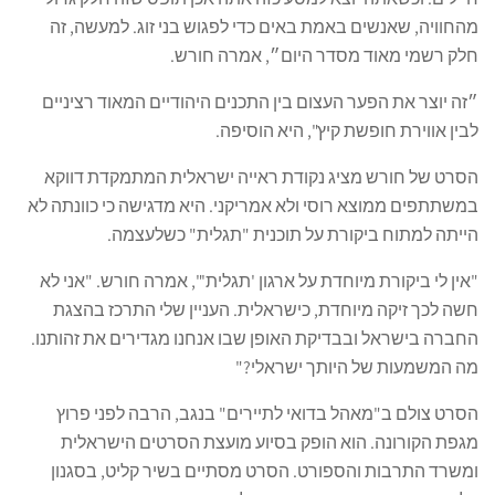
מהחוויה, שאנשים באמת באים כדי לפגוש בני זוג. למעשה, זה
חלק רשמי מאוד מסדר היום״, אמרה חורש.
״זה יוצר את הפער העצום בין התכנים היהודיים המאוד רציניים
לבין אווירת חופשת קיץ", היא הוסיפה.
הסרט של חורש מציג נקודת ראייה ישראלית המתמקדת דווקא
במשתתפים ממוצא רוסי ולא אמריקני. היא מדגישה כי כוונתה לא
הייתה למתוח ביקורת על תוכנית "תגלית" כשלעצמה.
"אין לי ביקורת מיוחדת על ארגון 'תגלית'", אמרה חורש. "אני לא
חשה לכך זיקה מיוחדת, כישראלית. העניין שלי התרכז בהצגת
החברה בישראל ובבדיקת האופן שבו אנחנו מגדירים את זהותנו.
מה המשמעות של היותך ישראלי?"
הסרט צולם ב"מאהל בדואי לתיירים" בנגב, הרבה לפני פרוץ
מגפת הקורונה. הוא הופק בסיוע מועצת הסרטים הישראלית
ומשרד התרבות והספורט. הסרט מסתיים בשיר קליט, בסגנון