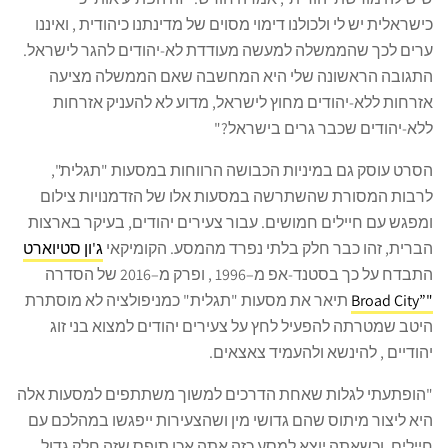
כישראלית יש לי ולכולנו דימוי מסוים של מדינתנו כיהודית , ואיננו
ערים לכך שהממשלה למעשה מעודדת לא-יהודים להגר לישראל.
התגובה הראשונה שלי היא המחשבה שאם הממשלה מציעה
אזרחות ללא-יהודים מחוץ לישראל, מדוע לא להעניק אזרחות
ללא-יהודים שכבר גרים בישראל?"
הסרט עוסק גם במיניות הכבושה הרווחות במסעות "תגלית",
לרבות המסורת שהשתרשה במסעות אלו של הזדמנויות צילום
ומפגש עם חיילים חמושים. עבור צעירים יהודים, בעיקר בארצות
הברית, זהו כבר חלק בלתי נפרד מהמסע. הקומיקאי
ג'ון סטיוארט
התבדח על כך בסטנד-אפ מ–1996 , ופרק מ–2016 של הסדרה
"”Broad City
תיאר את מסעות "תגלית" כמניפולציה לא מוסתרת
היטב שמטרתה להפעיל לחץ על צעירים יהודים למצוא בני זוג
יהודיים , להינשא ולהעמיד צאצאים.
"הופתעתי לגלות שאחת הדרכים למשוך משתתפים למסעות אלה
היא ליצור מיתוס שהם גדושי מין ושהצעירות ייפגשו במהלכם עם
חיילים. וכשאתה יוצא למסע כזה אתה אכן תופס שזה חלק גדול