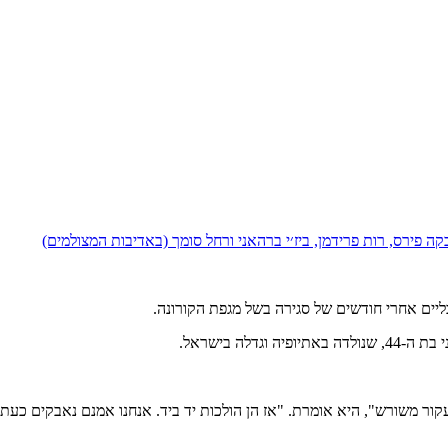
 פירס, רות פרידמן, ביז׳י ברהאני ורחל סומך (באדיבות המצולמים)
יים אחרי חודשים של סגירה בשל מגפת הקורונה.
לה בישראל.
עקור משורש", היא אומרת. "אז הן הולכות יד ביד. אנחנו אמנם נאבקים כעת