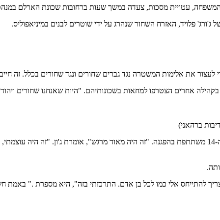
 המשפחה, עטויית מסכות, צעדה במשך שעות ברחובות שכונת הארלם במנהט
ורג' פלויד, האזרח השחור שנהרג על ידי שוטרים לבנים במיניאפוליס.
 לעצור את אלימות המשטרה נגד גברים שחורים ונגד שחורים בכלל. זה חייב
קהילה אחרים הצטרפו למחאות בשכונותיהם. "היות שאנחנו שחורים ויהודים,
יבות ברהאני)
בתה, אלם ג'ון חושבת כמוה. זאת הייתה הפעם השנייה בלבד שהנערה בת ה-14 משתתפת בהפגנה. "זה היה מאוד 
תה.
להתייחס אלי כמו לכל בן אדם. התרכזתי בזה", היא מספרת ." באמת חשבתי