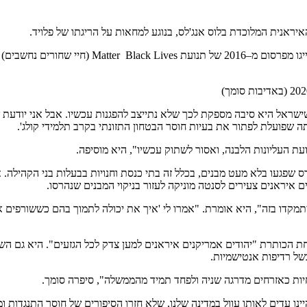
אנית המלוכדת בלוס אנג'לס, בנוגע למחאות על הריגתו של פלויד.
ראל ב"רצח עם" כלפי הפלסטינים.
שישראל היא סיבה מספקת לכך שלא נתייצב להפגנות עכשיו. אבל אני יודעת ש
ת העליונות הלבנה, ואסור לשתוק עכשיו", היא מוסיפה.
פגעו בלא מעט מבנים, בכלל זה בתי כנסת וחנויות בבעלות בני הקהילה. 
ים איראנים צעירים לסנטה מוניקה לעזור בניקוי המבנים שנהרסו.
מקדו בזה", היא אומרת. "אמרו לי 'איך את יכולה לתמוך בהם כששורפים את 
ל רדיפות אנטישמיות.
 לחיות כאזרחים מדרגה שניה ולפחד תמיד מהממשלה", סיפרה סומך.
ינו עדים לאותו עוול במדינה שלנו, שלא חזרו הסיפורים של חוסר התנגדות 