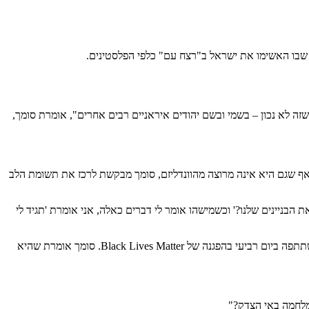
זה לא נכון – בשמי ובשם יהודים איראניים רבים אחרים", אומרת סומך,
אף שגם היא אינה מרוצה מהוונדליזם, סומך מבקשת לרכז את תשומת הלב
הבניינים שלנו?' וכשמישהו אומר לי דברים כאלה, אני אומרת 'תגיד לי
ביום רביעי פרסמו סומך וחבריה הצהרת סולידריות עם הקהילה השחורה תחת הכותרת "יהודים אמריקנים איראנים למען צדק לכל הגזעים". היא גם השתתפה ביום רביעי בהפגנה של Black Lives Matter. סומך אומרת שהיא
ומלחמה באי הצדק?"