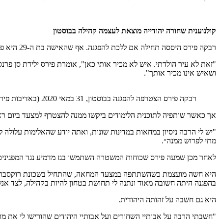
קולנוענית שחורה יהודייה מוצאת לעצמה קהילה בבוסטון
רבקה פירס היססה תחילה אם ללכת להפגנה. אף שהאישה בת ה-29 היא פעילה נמרצת בתחומים רבים, היא גרה בבוסטון פחות משנה ולא מכירה אנשים רבים באזור.
"זאת לא עיר הולדתי. איש לא מכיר אותי כאן", אומרת פירס ילידת סן פר
ושאיש אינו מכיר אותך".
רבקה פירס הצטרפה להפגנה בבוסטון, 31 במאי 2020 (באדיבות פירס)
אך כאשר שותפיה לתוכנית הלימודים ביקשו ממנה להצטרף למצעד ביום ראש
"יש לי הרבה ניסיון במחאות במדינות שונות, ואתה יודע שהאלימות עלו
מתי לפרוש ממנה״.
לאחר מכן שמעה פירס שכוחות המשטרה השתמשו בגז מדמיע נגד המפגינים 
היא חשה מועצמת כשהשתתפה במצעד המחאה, שהתחיל בשכונת רוקסברי, שר
בהפגנה היתה חשובה מאוד ונתנה לי תחושת בטחון להיות בקהילה, לצד אנ
היא גם חשבה על זהותה היהודית.
"חשבתי הרבה על אבותיי השחורים ועל אבותיי היהודים שהורישו לי את מו