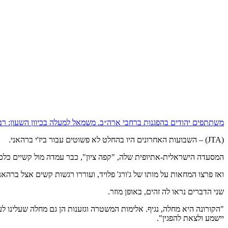
משתתפים יהודים בהפגנות ברחבי ארה״ב. משמאל למעלה בכיוון השעון: רבקה
(JTA) – השבועות האחרונים היו בהחלט לא פשוטים עבור ביז'י ברהאני.
המסעדה הישראלית-אתיופית שלה, "קפה ציון", כבר עמדה מול קשיים כלכל
ואז פרצו המחאות על מותו של ג'ורג' פלויד, ועוררו רגשות קשים אצל ברהאני בת ה-44, שנולדה באתיופיה וגד
שני הדברים נראו לה זהים, באופן מוזר.
"הקורונה היא מחלה, נגיף. אלימות המשטרה וגזענות הן גם מחלה שעלינו ל
יישמע ולצאת להפגין".