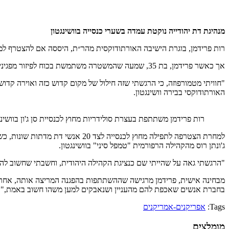
מנהיגת דת יהודייה נוקטת עמדה בשערי כנסייה בוושינגטון
רות פרידמן, בוגרת הישיבה האורתודוקסית מהר״ת, היססה אם להצטרף למ
אך כאשר פרידמן, בת 35, שמעה שהמשטרה משתמשת בכוח לפיזור מפגינים שקטים מרחבת כנסיית סנט ג'ון שמול הבית הלבן כדי שהנשיא טראמפ יוכל להצטלם שם, משהו השתנה אצלה.
"חוויתי מטמורפוזה, כי הרגשתי שזה חילול של מקום קדוש כזה ואוירה קד
האורתודוקסי בבירה וושינגטון.
רות פרידמן משתתפת בעצרת סולידריות מחוץ לכנסיית סן ג'ון בוושינגטון, 2 ביוני 2020 (באדיבות פ
למחרת הצטרפה לתפילה מחוץ לכנסי
ג'ונתן רוס מהקהילה הרפורמית "טמפל סיני" בוושינגטון.
"הרגשתי גאה על שהייתי שם כנציגת הקהילה היהודית, וחשבתי שחשוב להיות
מבחינה אישית, פרידמן מרגישה שההשתתפות בהפגנה המריצה אותה, אחרי ח
בחברת אנשים שאכפת להם מהעניין ושנאבקים למען משהו חשוב באמת," 
Tags:
אפריקנים-אמריקנים
מומלצים