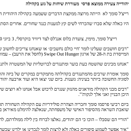
יהודייה צעירה ממוצא פרסי מעוררת שיחות על גזע בקהילה
רייצ'ל סומך לא הייתה מרוצה ממקצת הדברים ששמעה בקהילה היהודית האיר
היו כאלה שלא סברו שהכרחי לשים קץ לגזענות כנגד שחורים. אחרים הסתייגו מפרסום מ–2016 של תנועת Matter Black Lives (חיי שחורים נחשבים) שבו האשימו את יש
רייצ'ל סומך, מימין, צועדת בלוס אנג'לס לצד דיוויד בוקרסלי, 3 ביוני 2020 (באדיבות סומך)
"רבים חושבים שעלינו לומר 'חיי כולם נחשבים׳ או שאנחנו צריכים לחשוב 
המייסדת בת ה-28 של ארגון Swipe Out Hunger (לחסל את הרעב) – עמותה שפועלת לפתור את בעיות חוסר הבטחון התזונתי בקרב תלמידי קולג'.
"אנחנו מבינים שהשטח כעת בוער ומתנגדים לברוטליות של המשטרה ולתנוע
סומך אומרת שרבים מהמתנגדים בקהילתה מתמקדים במקרים של ביזה והרס ש
לסוגיה החשובה ביותר בעיניה: גזענות. ביום שני יצאו היא ועוד ארבעה יהוד
"רבים מבני הקהילה מודאגים מהנזק שנגרם לרכוש אבל אנחנו לא רוצים שית
היכן הבניין ואני אלך לנקות'".
שואבת השראה מהסיפור האישי של משפחתה, שנאלצה להימלט מאיראן בש
"הוריי הם שסבלו – הוכו כי הם יהודים, נאלצו לברוח בין לילה ממולדתם,
"איך אפשר לשמוע סיפורים כאלה ולא לרצות לומר לנכדינו או ילדינו שכשהי