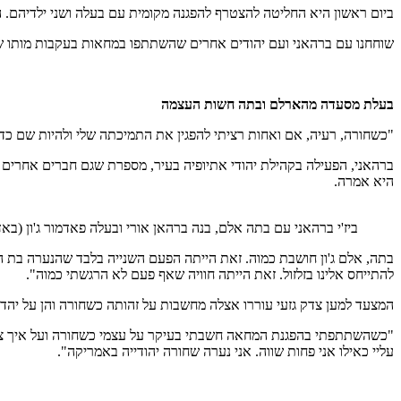
ביום ראשון היא החליטה להצטרף להפגנה מקומית עם בעלה ושני ילדיהם.
שוחחנו עם ברהאני ועם יהודים אחרים שהשתתפו במחאות בעקבות מותו של ג'
בעלת מסעדה מהארלם ובתה חשות העצמה
"כשחורה, רעיה, אם ואחות רציתי להפגין את התמיכתה שלי ולהיות שם כדי
ברהאני, הפעילה בקהילת יהודי אתיופיה בעיר, מספרת שגם חברים אחרים ב
היא אמרה.
ביז'י ברהאני עם בתה אלם, בנה ברהאן אורי ובעלה פאדמור ג'ון (באד
להתייחס אלינו בזלזול. זאת הייתה חוויה שאף פעם לא הרגשתי כמוה".
המצעד למען צדק גזעי עוררו אצלה מחשבות על זהותה כשחורה והן על יהדו
"כשהשתתפתי בהפגנת המחאה חשבתי בעיקר על עצמי כשחורה ועל איך צריך 
עליי כאילו אני פחות שווה. אני נערה שחורה יהודייה באמריקה".