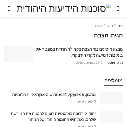
בית
טאג
חצבת
תגית:
חצבת
מבצע חיסונים נגד חצבת בקהילה חרדית במונטריאול
בעקבות חמישה מקרי הידבקות
מרסי אוסטר
26 באוגוסט 2019
מומלצים
מתכון: פַּמפּוּשְקִי, לחמניות שום אוקראיניות חלומיות
לפני 5 שנים
יהודי קורדובה בארגנטינה רוצים להנציח את המורשת
שלהם, ואת חוש ההומור היחודי של המחוז
לפני 4 שנים