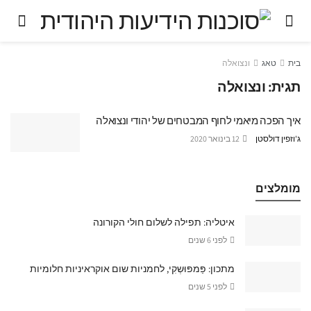
בית
טאג
ונצואלה
תגית:
ונצואלה
איך הפכה מיאמי לחוף המבטחים של יהודי ונצואלה
ג'וזפין דולסטן
12 בינואר 2020
מומלצים
איטליה: תפילה לשלום חולי הקורונה
לפני 6 שנים
מתכון: פַּמפּוּשְקִי, לחמניות שום אוקראיניות חלומיות
לפני 5 שנים