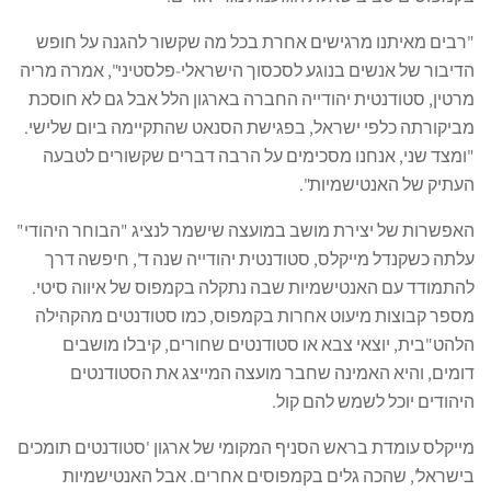
"רבים מאיתנו מרגישים אחרת בכל מה שקשור להגנה על חופש
הדיבור של אנשים בנוגע לסכסוך הישראלי-פלסטיני", אמרה מריה
מרטין, סטודנטית יהודייה החברה בארגון הלל אבל גם לא חוסכת
מביקורתה כלפי ישראל, בפגישת הסנאט שהתקיימה ביום שלישי.
"ומצד שני, אנחנו מסכימים על הרבה דברים שקשורים לטבעה
העתיק של האנטישמיות".
האפשרות של יצירת מושב במועצה שישמר לנציג "הבוחר היהודי"
עלתה כשקנדל מייקלס, סטודנטית יהודייה שנה ד', חיפשה דרך
להתמודד עם האנטישמיות שבה נתקלה בקמפוס של איווה סיטי.
מספר קבוצות מיעוט אחרות בקמפוס, כמו סטודנטים מהקהילה
הלהט"בית, יוצאי צבא או סטודנטים שחורים, קיבלו מושבים
דומים, והיא האמינה שחבר מועצה המייצג את הסטודנטים
היהודים יוכל לשמש להם קול.
מייקלס עומדת בראש הסניף המקומי של ארגון 'סטודנטים תומכים
בישראל', שהכה גלים בקמפוסים אחרים. אבל האנטישמיות