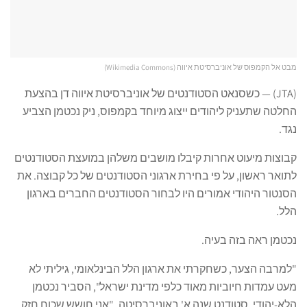
מבט אל הקמפוס של אוניברסיטת איווה (Wikimedia Commons)
(JTA) — כשסנאט הסטודנטים של אוניברסיטת איווה דן בהצעת
החלטה שתעניק ליהודים ייצוג מיוחד בקמפוס, ניק נכטמן הצביע
נגד.
קבוצות מיעוט אחרות קיבלו מושבים משלהן במועצת הסטודנטים
לתואר ראשון, על פי בחירת ארגוני הסטודנטים של כל קבוצה. את
הסנטור היהודי אמורים היו לבחור הסטודנטים החברים בארגון
הלל.
נכטמן ראה בזה בעיה.
"למרבה הצער, כשחקרתי את ארגון הלל הבינלאומי, גיליתי לא
מעט עמדות חיוביות מאוד כלפי מדינת ישראל", הסביר נכטמן
הלא-יהודי, סטודנט שנה א' באוניברסיטה. "אני חושש שכוח חזק