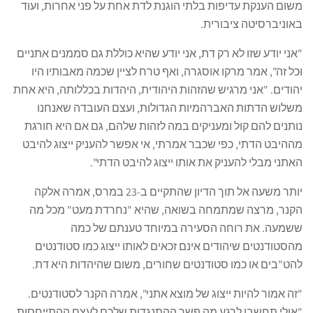
משום הענקת עדיפות בלתי הוגנת לדת אחת על פני אחרות, ועוד
באוניברסיטה ציבורית.
"אני יודע שזו לא רק דת, אני יודע שהיא כוללת גם סממנים אתניים
וכל זה", אמר מרקו אוסגרה, ואף טרח לציין שכמה מאבותיו היו
יהודים. "אני מרגיש שהזהות היהודית, היהדות בכללותה, היא אחת
משלוש הדתות האברהמיות הגדולות, ועצם העובדה שאנחנו
נותנים להם קול ומעניקים במה לזהות שלהם, גם אם היא חורגת
מההיבט הדתי, כפי שכבר אמרתי, אי אפשר להעניק ייצוג להיבט
האתני מבלי להעניק את אותו ייצוג להיבט הדתי".
יותר משעה אל תוך הדיון שהתקיים ב-23 במרס, אמרה אלקה
הקנר, מרצה שמתמחה בשואה, שהיא "נחרדת מעט" מכל מה
ששמעה. את רוחה הסעירה במיוחד טענתם של כמה
מהסטודנטים שיהודים אינם זכאים לאותו ייצוג כמו סטודנטים
להט"בים או כמו סטודנטים שחורים, משום שהיהדות היא דת.
"זה אמור להיות ייצוג של מוצא אתני", אמרה הקנר לסטודנטים.
"אולי תחשבו לרגע מה פשר ההתנגדות שלכם לעצם ההתייחסות