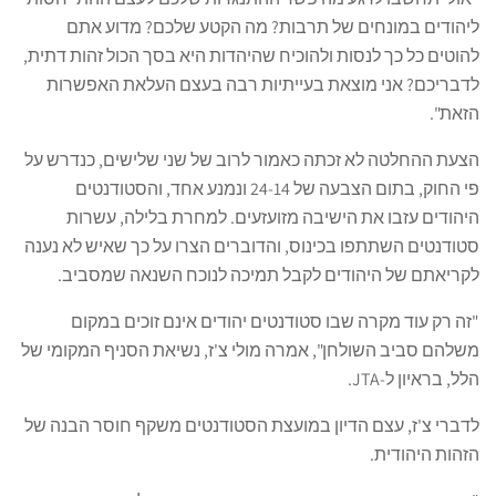
ליהודים במונחים של תרבות? מה הקטע שלכם? מדוע אתם
להוטים כל כך לנסות ולהוכיח שהיהדות היא בסך הכול זהות דתית,
לדבריכם? אני מוצאת בעייתיות רבה בעצם העלאת האפשרות
הזאת".
הצעת ההחלטה לא זכתה כאמור לרוב של שני שלישים, כנדרש על
פי החוק, בתום הצבעה של 24-14 ונמנע אחד, והסטודנטים
היהודים עזבו את הישיבה מזועזעים. למחרת בלילה, עשרות
סטודנטים השתתפו בכינוס, והדוברים הצרו על כך שאיש לא נענה
לקריאתם של היהודים לקבל תמיכה לנוכח השנאה שמסביב.
"זה רק עוד מקרה שבו סטודנטים יהודים אינם זוכים במקום
משלהם סביב השולחן", אמרה מולי צ'ז, נשיאת הסניף המקומי של
הלל, בראיון ל-JTA.
לדברי צ'ז, עצם הדיון במועצת הסטודנטים משקף חוסר הבנה של
הזהות היהודית.