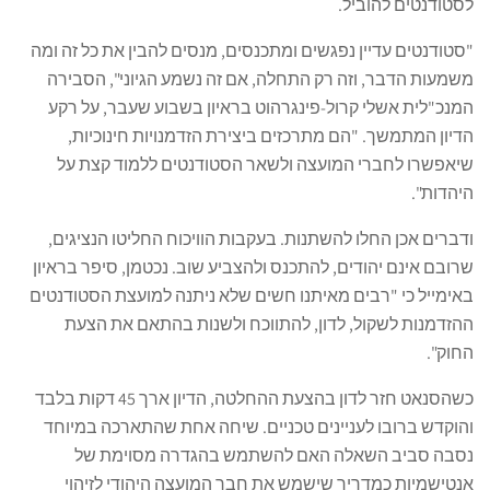
לסטודנטים להוביל.
"סטודנטים עדיין נפגשים ומתכנסים, מנסים להבין את כל זה ומה
משמעות הדבר, וזה רק התחלה, אם זה נשמע הגיוני", הסבירה
המנכ"לית אשלי קרול-פינגרהוט בראיון בשבוע שעבר, על רקע
הדיון המתמשך. "הם מתרכזים ביצירת הזדמנויות חינוכיות,
שיאפשרו לחברי המועצה ולשאר הסטודנטים ללמוד קצת על
היהדות".
ודברים אכן החלו להשתנות. בעקבות הוויכוח החליטו הנציגים,
שרובם אינם יהודים, להתכנס ולהצביע שוב. נכטמן, סיפר בראיון
באימייל כי "רבים מאיתנו חשים שלא ניתנה למועצת הסטודנטים
ההזדמנות לשקול, לדון, להתווכח ולשנות בהתאם את הצעת
החוק".
כשהסנאט חזר לדון בהצעת ההחלטה, הדיון ארך 45 דקות בלבד
והוקדש ברובו לעניינים טכניים. שיחה אחת שהתארכה במיוחד
נסבה סביב השאלה האם להשתמש בהגדרה מסוימת של
אנטישמיות כמדריך שישמש את חבר המועצה היהודי לזיהוי