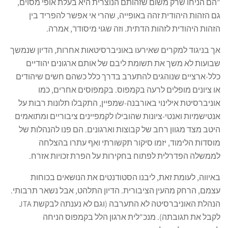
"הם הניחו שרק משום שזהותם הנוצרית היא בעלת אופי מסוים,
גם הזהות היהודית זהה באופייה, שהרי אי אפשר להפריד בין
הזהות היהודית לזהות הדתית. וזה שגוי מיסודו", אמרה.
אך בניגוד למקרים שאירעו באוניברסיטאות אחרות, הדיון שנמשך
שבועות לא משך את תשומת ליבם של אותם ארגונים יהודיים
כלל-ארציים שנוהגים להתערב בדרך כלל כשהם חשים שיהודים
או ציונים מופלים לרעה בקמפוס. בקמפוסים אחרים, כמו
אוניברסיטת אילינוי באורבנה-שמפיין, התקבלו תלונות רבות על
אנטישמיות ואנטי-ציונות שהובילו לקמפיינים ציבוריים ומתואמים
היטב מצד מגוון רחב של קבוצות וארגונים. הם פנו להנהלות של
מוסדות הלימוד, יזמו סיקור תקשורתי ואף עתרו בהצלחה
לממשלה הפדרלית לפתוח בחקירות על הפרת זכויות אזרח.
באיווה, לעומת זאת, ליבנו הסטודנטים את הנושאים בכוחות
עצמם, הרחק מהעין הציבורית. הדיון התלהט, אבל נשאר תרבותי.
הנהלת האוניברסיטה לא התערבה (וגם לא נענתה לבקשת JTA
לקבל את תגובתה). מנכ"לית ארגון הלל בקמפוס הניחה