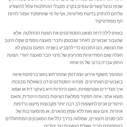
שכזה ובעל קשרים ענפים בקרב מקבלי ההחלטות עלול להשפיע
עליהם להחזיק בדעות פוליטיות, אף על פי שהתפקיד אמור להיות
חף מפוליטיקה".
באותו לילה דחה סנאט הסטודנטים את הצעת ההחלטה. אלא
שכעבור שבועיים, לאחר שנכטמן וחברי מועצה נוספים שקלו היטב
את הנושא, הם התכנסו כדי להצביע בשנית. הפעם נכטמן לא
העלה שום הסתייגויות מהרעיון של מינוי חבר מועצה יהודי. הצעת
החוק עברה ברוב של 95 אחוז.
המהפך משקף אירוע יוצא דופן שהתרחש באוניברסיטת איווה
בשבועיים האחרונים. מנהיגי הסטודנטים דנו בשאלות סבוכות:
איך מגדירים אנטישמיות, האם היהדות היא בעיקר דת או שמא
מוצא אתני, איזה תפקיד ממלאת הציונות בזהות היהודית, והאם
היהודים זוכים לתשומת לב רבה יותר מקבוצות מיעוט נרדפות
אחרות. והם עשו זאת ללא שמץ מהארס, או מהמעורבות של
לוביסטים חיצוניים, שמלווה בדרך כלל את המאבקים המתחוללים
בקמפוסים סביב שאלת הגזענות נגד יהודים.