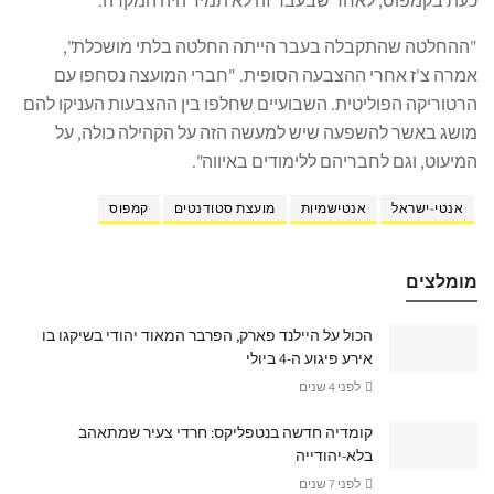
כעת בקמפוס, לאחר שבעבר זה לא תמיד היה המקרה.
"ההחלטה שהתקבלה בעבר הייתה החלטה בלתי מושכלת",
אמרה צ'ז אחרי ההצבעה הסופית. "חברי המועצה נסחפו עם
הרטוריקה הפוליטית. השבועיים שחלפו בין ההצבעות העניקו להם
מושג באשר להשפעה שיש למעשה הזה על הקהילה כולה, על
המיעוט, וגם לחבריהם ללימודים באיווה".
אנטי-ישראל
אנטישמיות
מועצת סטודנטים
קמפוס
מומלצים
הכול על היילנד פארק, הפרבר המאוד יהודי בשיקגו בו
אירע פיגוע ה-4 ביולי
לפני 4 שנים
קומדיה חדשה בנטפליקס: חרדי צעיר שמתאהב
בלא-יהודייה
לפני 7 שנים