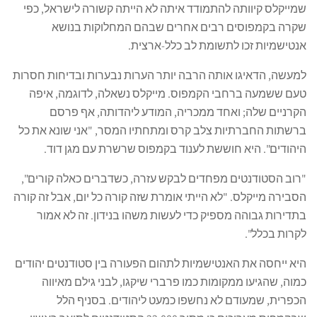
שמייקלס קיוותה להתמודד איתה לא הייתה קשורה לישראל, כפי
שקרה בקמפוסים רבים אחרים שבהם המחלוקות בנושא
אנטישמיות זכו לתשומת לב כלל-ארצית.
למעשה, הדאיגו אותה הרבה יותר הערות נבערות ובדיחות חסרות
טעם ששמעה ברחבי הקמפוס. מייקלס נשאלה, לדוגמה, איפה
הקרניים שלה; ואחד ממכריה, המודע ליהדותה, אף פרסם
ברשתות החברתיות צלב קרס ומתחתיו המסר, "אני שונא את כל
היהודים". היא חוששת לענוד בקמפוס שרשרת עם מגן דוד.
"רוב הסטודנטים מפחדים לבקש עזרה, כשדברים כאלה קורים",
הסבירה מייקלס. "לא הייתי אומרת שזה קורה כל יום, אבל זה קורה
בתדירות גבוהה מספיק כדי לעשות משהו בנידון. זה לא אמור
לקרות בכלל".
היא ייחסה את האנטישמיות לתהום הפעורה בין סטודנטים יהודים
כמוה, שהגיעו ממקומות כמו פרברי שיקגו, לבני גילם מאיווה
הכפרית, שמעודם לא נחשפו כמעט ליהודים. בסניף הלל