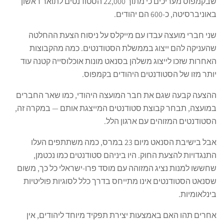
שבקמפוס מעריכים כי מתוך 22,000 הסטודנטים לתואר ראשון
באוניברסיטה, כ-600 הם יהודים.
שני חברי מועצה עבדו עם מייקלס על ניסוח הצעת ההחלטה
שהעניקה להם ייצוג בממשלת הסטודנטים. כמה מהקבוצות
האחרות שזכו לייצוג משלהן בסנאט מונות אוכלוסייה קטנה עוד
יותר מזו של הסטודנטים היהודים בקמפוס.
ההצעה קבעה שגם את חבר המועצה היהודי, כמו שאר החברים
במועצה, תבחר קבוצת סטודנטים המייצגת אותם — במקרה זה,
הסטודנטים המזוהים עם ארגון הלל.
אבל בישיבת הסנאט מיום 23 במרס, כמה משתתפים העלו
התנגדויות להצעת החוק. היו ביניהם סטודנטים כמו נכטמן,
שחששו למנות נציג המזוהה עם מוסד פרו-ישראלי כל כך, משום
שסנאט הסטודנטים אינו מתייחס בדרך כלל לסוגיות פוליטיות
בינלאומיות.
אחרים תהו האם באמצעות יצירת תפקיד מיוחד ליהודים, אין