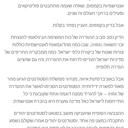
אנטישמיות בקמפוס, שאלה שעמה מתחבטים פוליטיקאים
ופעילים ברחבי העולם זה שנים.
אבל בדיון בקמפוס, העניין נפתר בקלות.
הדיון נסב סביב ההגדרה של כוח המשימה הבינלאומי להנצחת
זכר השואה (IHRA), שבו כמה מהדוגמאות לאנטישמיות כוללות
צורות שונות של ביקורת כלפי ישראל. כמה ממבקריה החריפים של
מדיניות ישראל העדיפו לדחות את ההגדרה; והיו גם שהציעו
הגדרה חלופית.
אבל באוניברסיטת איווה, מנהיגי ממשלת הסטודנטים הגיעו מהר
מאוד לפשרה ידידותית: הסטודנטים הסכימו לאשר את ההגדרה
של IHRA — אך להוריד ממנה דוגמה אחת שקובעת כי כל
התייחסות לישראל כאל מדינה גזענית היא בהכרח אנטישמית.
ההצבעה הסופית שהעניקה מושב בסנאט לסטודנטים יהודים
התקבלה כמעט פה אחד. וסטודנטים יהודים אמרו שקולם נשמע